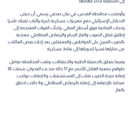
إلى المنطقة لأداء مهامها.
وأوضحت محافظة القدس، في بيان صحفي رسمي، أن جيش
الاحتلال الإسرائيلي دفع بتعزيزات عسكرية كبيرة وآليات ثقيلة، ناشرا
وحدات القناصة فوق أسطح المباني. ولجأت القوات المقتحمة إلى
إطلاق قنابل الصوت والغاز السام والرصاص المطاطي، معتدية
بالضرب المبرح على المواطنين والمعتقلين بعد إخلاء بعض العائلات
من منازلها قسرا لتحويلها إلى نقاط عسكرية.
وفيما يتعلق بالحصيلة الطبية والاعتقالات، وثقت المحافظة تعامل
طواقم جمعية الهلال الأحمر مع 51 حالة منذ بدء العدوان؛ شملت 38
إصابة نتيجة الضرب نقلت إلى المستشفيات، و6 إصابات عولجت
ميدانيا، بالإضافة إلى إصابة بالرصاص المطاطي، و6 حالات اختناق
بالغاز.