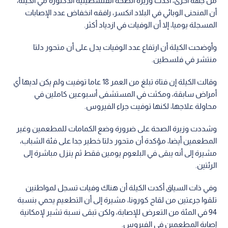
من جهة أخرى، أكدت وزيرة الصحة الفلسطينية الدكتورة مي الكيلة،
أن المنحنى الوبائي في البلاد انكسر، رافقه انخفاض عدد الإصابات
المسجلة يوميا، إلا أن الوفيات في ازدياد أكثر.
وأوضحت الكيلة أن ارتفاع عدد الوفيات يدل على أن متحور دلتا
منتشر في فلسطين.
وقالت الكيلة إن فتاة تبلغ من العمر 18 عاما توفيت ولم يكن لديها أي
أمراض سابقة، ومكثت في المستشفى أسبوعين كاملين في
محاولة علاجها، لكنها توفيت جراء الفيروس.
وشددت وزيرة الصحة على ضرورة وضع الكمامات للمطعمين وغير
المطعمين أيضا، مؤكدة أن متحور دلتا خطير جدا على فئة الشباب،
مشيرة إلى أنه يبقى في البلعوم يومين فقط ثم ينزل مباشرة إلى
الرئتين.
وفي ذات السياق أكدت الكيلة أن هناك وفيات تسجل لمواطنين
تلقوا جرعتين من لقاح كورونا، مشيرة إلى أن التطعيم يحمي بنسبة
94 في المئة من التعرض للإصابة، ولكن تبقى نسبة تشير لإمكانية
إصابة المطعمين في الفيروس.