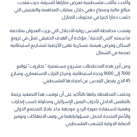
وأكدت عائلات فلسطينية تعرض منازلها للسرقة، حيث فقدت
مبالغ مالية ومصاغ ذهبي خلال عمليات المداهمة والتفتيش التي
خلفت دمارا كبيرا في محتويات المنازل.
وفندت محافظة القدس رواية الاحتلال التي بررت العدوان بملاحقة
ما سمته "البنى التحتية"، مؤكدة أن الهدف الحقيقي تمثل في ترويع
السكان وفرض هيمنة عسكرية تهيئ الأرضية لمشاريع استيطانية
ضخمة في الشمال.
ومن أبرز هذه المخططات مشروع مستعمرة "عطروت" بواقع
7000 إلى 9000 وحدة استيطانية، ومركز التراث الاستعماري، وشارع
45 الذي يفصل القدس عن امتدادها الفلسطيني.
وختمت المحافظة بيانها بالتأكيد على أن توقيت هذا التصعيد يرتبط
بالتنافس الداخلي لأحزاب اليمين الإسرائيلي ومحاولة كسب إنجازات
وهمية لاستعادة صورة الردع، موجهة نداء عاجلا للمجتمع الدولي
والأمم المتحدة لتحمل مسؤولياتهما في وقف الانتهاكات وتوفير
الحماية الدولية للشعب الفلسطيني.