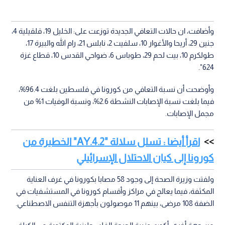
وأضافت، ان حالات التعافي الجديدة توزعت على: الخليل 19، قلقيلية 4،
جنين 29، أريحا والأغوار 10، سلفيت 2، نابلس 21، رام الله والبيرة 17،
طولكرم 10، بيت لحم 29، طوباس 6، ضواحي القدس 10، قطاع غزة
624".
وأوضحت أن نسبة التعافي من كورونا في فلسطين بلغت 96.4%،
فيما بلغت نسبة الإصابات النشطة 2.6%، ونسبة الوفيات 1% من
مجمل الإصابات.
اقرأ أيضا : تسلل سلالة "AY.4.2" الخطيرة من
كورونا إلى كيان الاحتلال الإسرائيلي
ولفتت وزيرة الصحة إلى وجود 58 مصابا بكورونا في غرف العناية
المكثفة، فيما يعالج في مراكز وأقسام كورونا في المستشفيات في
الضفة 108 مرضى، بينهم 11 موصولون بأجهزة التنفس الاصطناعي.