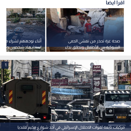
اقرأ أيضاً
صحة غزة تحذر من تفشي الحمى
أثناء توجههم لشراء ملابس
الشوكية بين الأطفال وتطلق نداء
استشهاد شخصين وطفلي
عاجلا
برصاص قوات الاحتلال ف
1
مركبات تابعة لقوات الاحتلال الإسرائيلي في أحد شوارع مخيم قلنديا