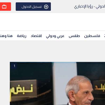
ولي - رؤيا الإخباري
تسجيل الدخول
فلسطين
طقس
عربي ودولي
اقتصاد
رياضة
هنا وهن
1