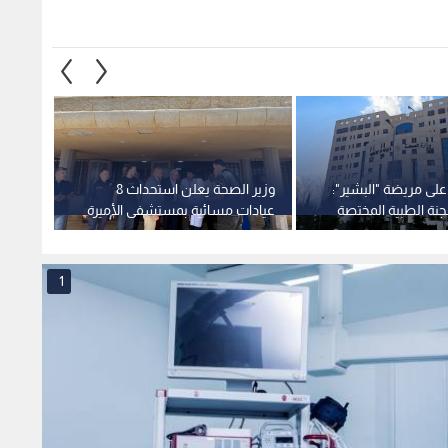
لى مريضة "البشير":
وزير الصحة يعلن استحداث 8
بعد إغل
لجنة الطبية المختصة
عيادات مسائية بمستشفى الأميرة
صحي أب
دث
بسمة لتقليص المواعيد
يؤكد: 
خلال أ
1