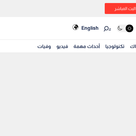
البث المباشر
English
اك
تكنولوجيا
أحداث مهمة
فيديو
وفيات