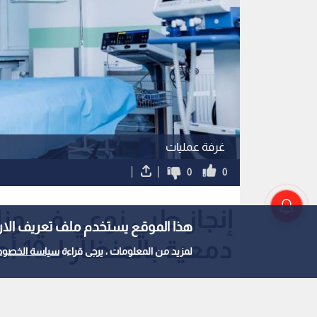
غرفة عمليات
0
0
إنجاز طبي نوعي في وزا
هذا الموقع يستخدم ملف تعريف الارتباط e
دمعية بالمنظار لـ 10 أطفال
لمزيد من المعلومات ، يرجى قراءة
سياسة الخصوص
استمع للخبر: