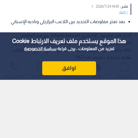
نشر :
14:45 2026/7/24
|
رياضة
بعد تعثر مفاوضات التجديد بين اللاعب البرازيلي وناديه الإسباني
أبدى نادي ليفربول الإنجليزي اهتمامه بالتعاقد مع نجم المنتخب
هذا الموقع يستخدم ملف تعريف الارتباط Cookie
البرازيلي ونادي ريال مدريد الإسباني، فينيسيوس جونيور، في ظل
لمزيد من المعلومات ، يرجى قراءة
سياسة الخصوصية
حالة عدم اليقين التي تحيط بمستقبله مع النادي الملكي مع اقتراب
نهاية عقده في صيف عام 2027.
اوافق
الرئيسية
عواجل
المباشر
أحدث الأخبار
الأكثر شيوعًا