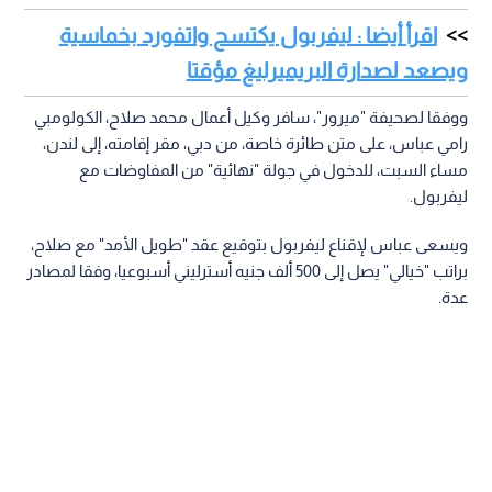
اقرأ أيضا : ليفربول يكتسح واتفورد بخماسية
ويصعد لصدارة البريميرليغ مؤقتا
ووفقا لصحيفة "ميرور"، سافر وكيل أعمال محمد صلاح، الكولومبي
رامي عباس، على متن طائرة خاصة، من دبي، مقر إقامته، إلى لندن،
مساء السبت، للدخول في جولة "نهائية" من المفاوضات مع
ليفربول.
ويسعى عباس لإقناع ليفربول بتوقيع عقد "طويل الأمد" مع صلاح،
براتب "خيالي" يصل إلى 500 ألف جنيه أسترليني أسبوعيا، وفقا لمصادر
عدة.