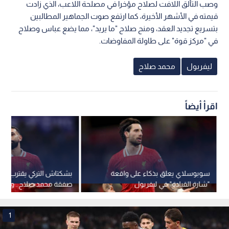
وصب التألق اللافت لصلاح مؤخرا في مصلحة اللاعب، الذي زادت
قيمته في الأشهر الأخيرة، كما ارتفع صوت الجماهير المطالبين
بتسريع تجديد العقد، ومنح صلاح "ما يريد"، مما يضع عباس وصلاح
في "مركز قوة" على طاولة المفاوضات.
ليفربول
محمد صلاح
اقرأ أيضاً
سوبوسلاي يعلق بذكاء على واقعة
بشكتاش التركي يقترب م
"شارة القيادة" في ليفربول
صفقة محمد صلاح.. ومفا
حاسمة حول المزايا التجارية
1