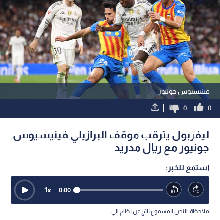
فينيسيوس جونيور
0
0
ليفربول يترقب موقف البرازيلي فينيسيوس
جونيور مع ريال مدريد
استمع للخبر:
1
x
0:00
ملاحظة: النص المسموع ناتج عن نظام آلي