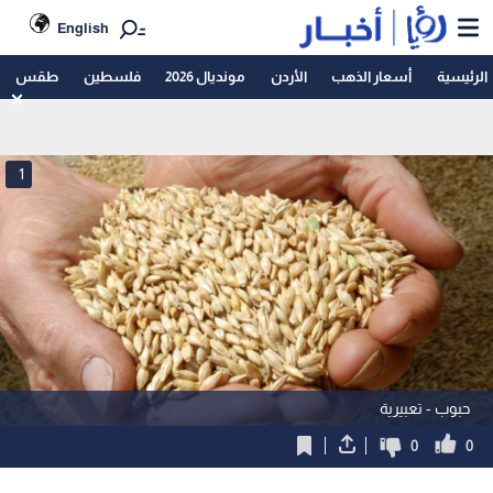
English
الرئيسية
أسعار الذهب
الأردن
مونديال 2026
فلسطين
طقس
1
حبوب - تعبيرية
0
0