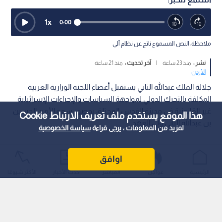
1
x
0:00
ملاحظة: النص المسموع ناتج عن نظام آلي
نشر :
منذ 23 ساعة
|
آخر تحديث :
منذ 21 ساعة
الأردن
جلالة الملك عبدالله الثاني يستقبل أعضاء اللجنة الوزارية العربية
المكلفة بالتحرك الدولي لمواجهة السياسات والإجراءات الإسرائيلية
غير القانونية في مدينة القدس المحتلة، بحضور سمو الأمير الحسين
هذا الموقع يستخدم ملف تعريف الارتباط Cookie
بن عبدالله الثاني ولي العهد.
لمزيد من المعلومات ، يرجى قراءة
سياسة الخصوصية
اوافق
الرئيسية
عواجل
المباشر
أحدث الأخبار
الأكثر شيوعًا