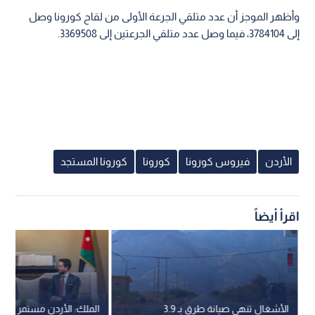
وأظهر الموجز أن عدد متلقي الجرعة الأولى من لقاح كورونا وصل
إلى 3784104، فيما وصل عدد متلقي الجرعتين إلى 3369508.
الأردن
فيروس كورونا
كورونا
كورونا المستجد
اقرأ أيضاً
الأشغال تنهي صيانة طرق بـ 3.9
الملك: الأردن مستمر في ح