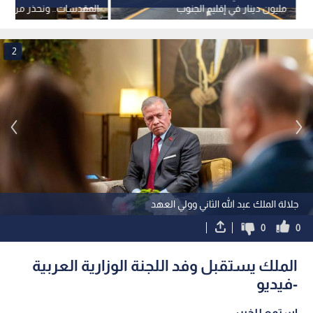
مليون دينار في إقليم الجنوب
المقدسات.. ونحذر من اس
الاضطرابات لفرض واقع ج
2
جلالة الملك عبد الله الثاني وولي العهد
0
0
الملك يستقبل وفد اللجنة الوزارية العربية
-فيديو
استمع للخبر: