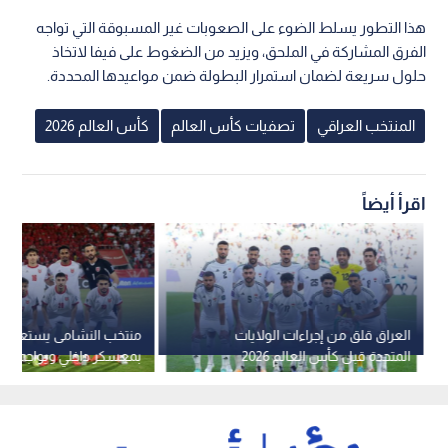
هذا التطور يسلط الضوء على الصعوبات غير المسبوقة التي تواجه
الفرق المشاركة في الملحق، ويزيد من الضغوط على فيفا لاتخاذ
حلول سريعة لضمان استمرار البطولة ضمن مواعيدها المحددة.
المنتخب العراقي
تصفيات كأس العالم
كأس العالم 2026
اقرأ أيضاً
العراق قلق من إجراءات الولايات
منتخب النشامى يستعد لك
المتحدة قبل كأس العالم 2026
بمعسكر داخلي ويواجه بيرو