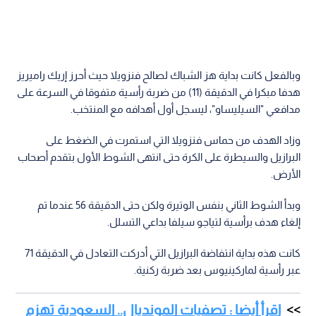
وبالفعل كانت بداية هز الشباك لصالح فنزويلا حيث أحرز إريك راميريز
هدفا مبكرا في الدقيقة (11) من ضربة رأسية متفوقا في السرعة على
مدافعي "السيليساو"، ليسجل أول أهدافه مع المنتخب.
وزاد الهدف من حماس فنزويلا التي استمرت في الضغط على
البرازيل والسيطرة على الكرة حتى انتهى الشوط الأول بتقدم أصحاب
الأرض.
وبدأ الشوط الثاني بنفس الوتيرة ولكن حتى الدقيقة 56 عندما تم
إلغاء هدف برأسية لتياجو سيلفا بداعي التسلل.
كانت هذه بداية انتفاضة البرازيل التي أدركت التعادل في الدقيقة 71
عبر رأسية لماركينيوس بعد ضربة ركنية.
اقرأ أيضا : تصفيات المونديال.. السعودية تهزم