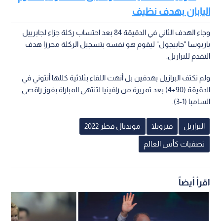
اليابان بهدف نظيف
وجاء الهدف الثاني في الدقيقة 84 بعد احتساب ركلة جزاء لجابرييل
باربوسا "جابيجول" ليقوم هو نفسه بتسجيل الركلة محرزا هدف
التقدم للبرازيل.
ولم تكتف البرازيل بهدفين بل أنهت اللقاء بثلاثية كللها أنتوني في
الدقيقة (90+4) بعد تمريرة من رافينيا لتنتهي المباراة بفوز راقصي
السامبا (1-3).
البرازيل
فنزويلا
مونديال قطر 2022
تصفيات كأس العالم
اقرأ أيضاً