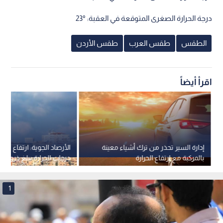
درجة الحرارة الصغرى المتوقعة في العقبة: °23
الطقس
طقس العرب
طقس الأردن
اقرأ أيضاً
إدارة السير تحذر من ترك أشياء معينة
الأرصاد الجوية: ارتفاع تدر
بالمركبة مع ارتفاع الحرارة
درجات الحرارة يبلغ ذروته
استمرار الأجواء الحارة حتى 
1