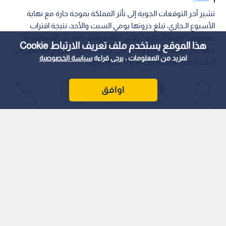
تشير آخر التوقعات الجوية إلى تأثر المملكة بموجة حارة مع نهاية
الأسبوع الـجاري، تبلغ ذروتها يومي السبت والأحد، نتيجة اقتراب
منظومة "القبة الحرارية" وتأثير كتلة هوائية حارة على المنطقة؛ إذ
هذا الموقع يستخدم ملف تعريف الارتباط Cookie
يطرأ يوم الجمعة ارتفاع واضح على درجات الحرارة لتتراوح العظمى في
لمزيد من المعلومات ، يرجى قراءة
سياسة الخصوصية
أغلب المدن الأردنية بين 36 و37 درجة مئوية.
اوافق
الرئيسية
عواجل
المباشر
أحدث الأخبار
الأكثر شيوعًا
وتواصل درجات الحرارة ارتفاعها الإضافي يومي السبت والأحد لتقترب
من 40 درجة مئوية في عدة مدن، مثل الزرقاء وإربد، بينما تسود أجواء