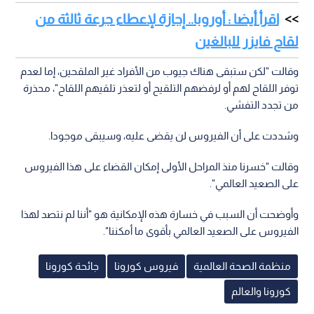
اقرأ أيضا : أوروبا.. إجازة لإعطاء جرعة ثالثة من
لقاح فايزر للبالغين
وقالت "لكن ستبقى هناك جيوب من الأفراد غير الملقحين، إما لعدم
توفر اللقاح لهم أو لرفضهم التلقيح أو لتعذر تلقيهم اللقاح"، محذرة
من تجدد التفشي.
وشددت على أن الفيروس لن يقضى عليه، وسيبقى موجودا.
وقالت "خسرنا منذ المراحل الأولى إمكان القضاء على هذا الفيروس
على الصعيد العالمي".
وأوضحت أن السبب في خسارة هذه الإمكانية هو "أننا لم نتصد لهذا
الفيروس على الصعيد العالمي بأقوى ما أمكننا".
منظمة الصحة العالمية
فيروس كورونا
جائحة كورونا
كورونا والعالم