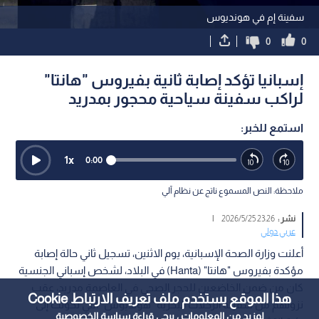
سفينة إم في هونديوس
0
0
إسبانيا تؤكد إصابة ثانية بفيروس "هانتا"
لراكب سفينة سياحية محجور بمدريد
استمع للخبر:
1
x
0:00
ملاحظة: النص المسموع ناتج عن نظام آلي
نشر :
23:26 2026/5/25
|
عربي دولي
أعلنت وزارة الصحة الإسبانية، يوم الاثنين، تسجيل ثاني حالة إصابة
مؤكدة بفيروس "هانتا" (Hanta) في البلاد، لشخص إسباني الجنسية
كان من ضمن الخاضعين للحجر الصحي في العاصمة مدريد، عقب
هذا الموقع يستخدم ملف تعريف الارتباط Cookie
نزولهم من سفينة الرحلات البحرية "هونديوس" التي تحولت إلى
لمزيد من المعلومات ، يرجى قراءة
سياسة الخصوصية