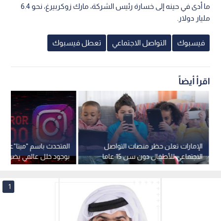
ما أدى في حينه إلى خسارة رئيس الشركة، مارك زوكربيرغ، نحو 6.4
مليار دولار.
فيسبوك
التواصل الاجتماعي
تعطل فيسبوك
اقرأ أيضاً
الإمارات تعلن حظر منصات التواصل
الاجتماعي للأطفال دون سن 15 عاما
بوجود خلل عالمي يضرب 
وإنستغرام" ويعد بإصلاحه
1