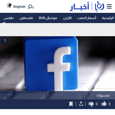
English
الرئيسية
أسعار الذهب
الأردن
مونديال 2026
فلسطين
طقس
1
فيسبوك
0
0