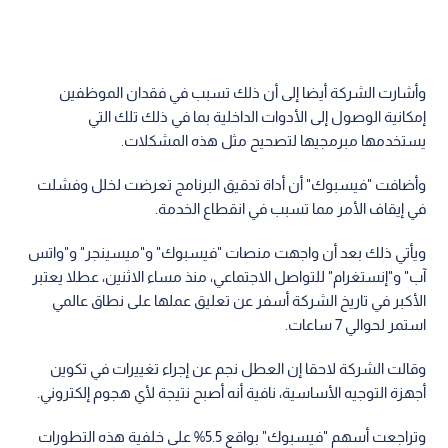
وأشارت الشركة أيضا إلى أن ذلك تسبب في فقدان الموظفين
إمكانية الوصول إلى الأدوات الداخلية بما في ذلك تلك التي
يستخدمها مبرمجيها لتصحيح مثل هذه المشكلات.
وأضافت "فيسبوك" أن أداة تدقيق البرنامج تعرضت لخلل وفشلت
في إيقاف الأمر مما تسبب في انقطاع الخدمة.
ويأتي ذلك بعد أن واجهت منصات "فيسبوك" و"ميسينجر" و"واتس
آب" و"إنستغرام" للتواصل الاجتماعي، منذ مساء الاثنين، عطلا يعتبر
الأكبر في تاريخ الشركة أسفر عن تعليق عملها على نطاق عالمي
استمر لحوالي 7 ساعات.
وقالت الشركة لاحقا إن العطل نجم عن إجراء تغييرات في تكوين
أجهزة التوجيه الأساسية، نافية أنه أصبح نتيجة لأي هجوم إلكتروني.
وتراجعت أسهم "فيسبوك" بواقع 5.5% على خلفية هذه التطورات