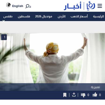
English
الرئيسية
أسعار الذهب
الأردن
مونديال 2026
فلسطين
طقس
1
تعبيرية
0
0