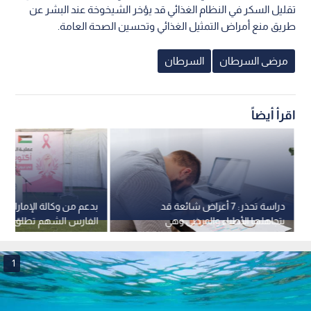
تقليل السكر في النظام الغذائي قد يؤخر الشيخوخة عند البشر عن
طريق منع أمراض التمثيل الغذائي وتحسين الصحة العامة.
مرضى السرطان
السرطان
اقرأ أيضاً
دراسة تحذر: 7 أعراض شائعة قد
بدعم من وكالة الإمارات 
يتجاهلها الأطباء والمرضى وهي
الفارس الشهم تطلق حمل
مؤشرات مبكرة لسرطان الدماغ
السرطان
1