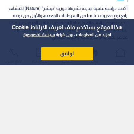
أكدت دراسة علمية جديدة نشرتها دورية "نيتشر" (Nature) اكتشاف
رابع نوع معروف عالميا من السرطانات المعدية، والأول من نوعه
الذي يرصد في الأسماك والمياه العذبة، حيث ينتقل المرض عبر خلايا
هذا الموقع يستخدم ملف تعريف الارتباط Cookie
سرطانية حية تنتشر من سمكة إلى أخرى، دون أن يكون ناتجا عن
لمزيد من المعلومات ، يرجى قراءة
سياسة الخصوصية
عناصر بكتيرية أو فيروسية أو تلوث كيميائي.
اوافق
الرئيسية
عواجل
المباشر
أحدث الأخبار
الأكثر شيوعًا
وتعود بداية الاكتشاف إلى عام 2012 عندما رصد صياد سمكة سلور
بنية في بحيرة ممفريماغوغ بين ولاية فيرمونت الأميركية ومقاطعة