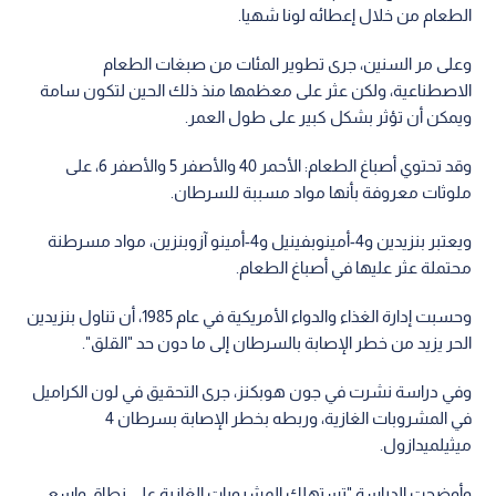
الطعام من خلال إعطائه لونا شهيا.
وعلى مر السنين، جرى تطوير المئات من صبغات الطعام
الاصطناعية، ولكن عثر على معظمها منذ ذلك الحين لتكون سامة
ويمكن أن تؤثر بشكل كبير على طول العمر.
وقد تحتوي أصباغ الطعام: الأحمر 40 والأصفر 5 والأصفر 6، على
ملوثات معروفة بأنها مواد مسببة للسرطان.
ويعتبر بنزيدين و4-أمينوبفينيل و4-أمينو آزوبنزين، مواد مسرطنة
محتملة عثر عليها في أصباغ الطعام.
وحسبت إدارة الغذاء والدواء الأمريكية في عام 1985، أن تناول بنزيدين
الحر يزيد من خطر الإصابة بالسرطان إلى ما دون حد "القلق".
وفي دراسة نشرت في جون هوبكنز، جرى التحقيق في لون الكراميل
في المشروبات الغازية، وربطه بخطر الإصابة بسرطان 4
ميثيلميدازول.
وأوضحت الدراسة "تستهلك المشروبات الغازية على نطاق واسع