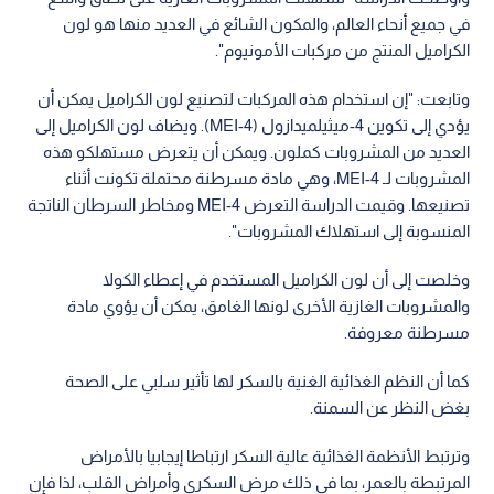
في جميع أنحاء العالم، والمكون الشائع في العديد منها هو لون
الكراميل المنتج من مركبات الأمونيوم".
وتابعت: "إن استخدام هذه المركبات لتصنيع لون الكراميل يمكن أن
يؤدي إلى تكوين 4-ميثيلميدازول (4-MEI). ويضاف لون الكراميل إلى
العديد من المشروبات كملون. ويمكن أن يتعرض مستهلكو هذه
المشروبات لـ 4-MEI، وهي مادة مسرطنة محتملة تكونت أثناء
تصنيعها. وقيمت الدراسة التعرض 4-MEI ومخاطر السرطان الناتجة
المنسوبة إلى استهلاك المشروبات".
وخلصت إلى أن لون الكراميل المستخدم في إعطاء الكولا
والمشروبات الغازية الأخرى لونها الغامق، يمكن أن يؤوي مادة
مسرطنة معروفة.
كما أن النظم الغذائية الغنية بالسكر لها تأثير سلبي على الصحة
بغض النظر عن السمنة.
وترتبط الأنظمة الغذائية عالية السكر ارتباطا إيجابيا بالأمراض
المرتبطة بالعمر، بما في ذلك مرض السكري وأمراض القلب، لذا فإن