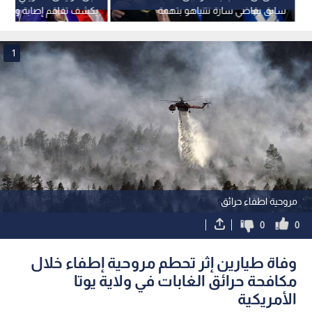
سابق يقاضي سارة نتنياهو بتهمة
يكشف تفاقم إصابة والده
الإساءة في مكان العمل
1
مروحية اطفاء حرائق
0
0
وفاة طيارين إثر تحطم مروحية إطفاء خلال
مكافحة حرائق الغابات في ولاية يوتا
الأمريكية