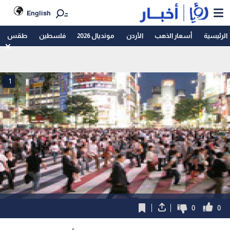
English
الرئيسية
أسعار الذهب
الأردن
مونديال 2026
فلسطين
طقس
1
0
0