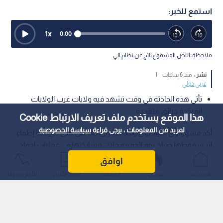
استمع للخبر:
1
x
0:00
ملاحظة: النص المسموع ناتج عن نظام آلي
نشر :
منذ 6 ساعات
|
عربي دولي
تأتي هذه الحادثة في وقت تشهد فيه ولايات غرب الولايات
المتحدة حرائق متعددة
هذا الموقع يستخدم ملف تعريف الارتباط Cookie
لمزيد من المعلومات ، يرجى قراءة
سياسة الخصوصية
أكد مسؤولون أمريكيون وفاة طيارين كانا على متن مروحية إطفاء
إثر سقوطها صباح يوم الجمعة خلال مشاركتها في عمليات إخماد
حرائق الغابات المشتعلة في ولاية يوتا الأمريكية.
اوافق
الرئيسية
عواجل
المباشر
أحدث الأخبار
الأكثر شيوعًا