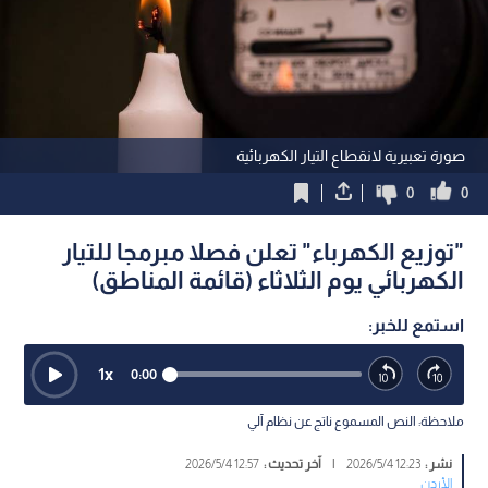
صورة تعبيرية لانقطاع التيار الكهربائية
0
0
"توزيع الكهرباء" تعلن فصلا مبرمجا للتيار
الكهربائي يوم الثلاثاء (قائمة المناطق)
استمع للخبر:
1
x
0:00
ملاحظة: النص المسموع ناتج عن نظام آلي
نشر :
12:23 2026/5/4
|
آخر تحديث :
12:57 2026/5/4
الأردن