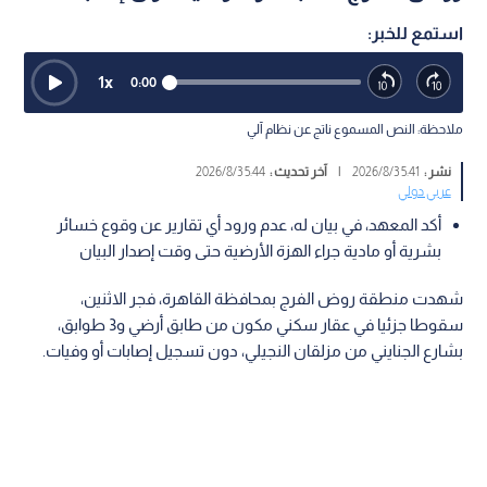
استمع للخبر:
1
x
0:00
ملاحظة: النص المسموع ناتج عن نظام آلي
نشر :
5:41 2026/8/3
|
آخر تحديث :
5:44 2026/8/3
عربي دولي
أكد المعهد، في بيان له، عدم ورود أي تقارير عن وقوع خسائر
بشرية أو مادية جراء الهزة الأرضية حتى وقت إصدار البيان
شهدت منطقة روض الفرج بمحافظة القاهرة، فجر الاثنين،
سقوطا جزئيا في عقار سكني مكون من طابق أرضي و3 طوابق،
بشارع الجنايني من مزلقان النجيلي، دون تسجيل إصابات أو وفيات.