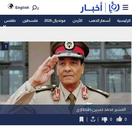
English
الرئيسية
أسعار الذهب
الأردن
مونديال 2026
فلسطين
طقس
1
المشير محمد حسين طنطاوي
0
0