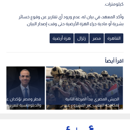
كيلومترات.
وأكد المعهد، في بيان له، عدم ورود أي تقارير عن وقوع خسائر
بشرية أو مادية جراء الهزة الأرضية حتى وقت إصدار البيان.
القاهرة
مصر
زلزال
هزة أرضية
اقرأ أيضاً
الجيش المصري يبدأ المرحلة الثانية
قطر ومصر تؤكدان على ال
لمكافحة التنقيب غير المشروع عن
والدبلوماسية لتعزيز الاست
الذهب بالصحراء الشرقية
الإقليمي