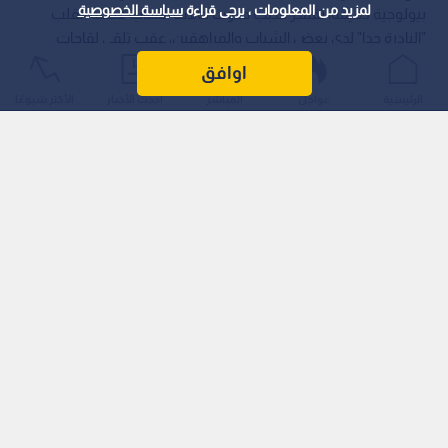
لمزيد من المعلومات ، يرجى قراءة
سياسة الخصوصية
بيولوجية دقيقة، تفسر سبب حدوث حالات التهاب عضلة القلب
"النادرة جدا" لدى بعض الشباب والمراهقين، عقب تلقي لقاحات
"كوفيد-19" المعتمدة على تقنية الحمض النووي الريبوزي المرسال
اوافق
(mRNA).
الرئيسية
عواجل
المباشر
أحدث الأخبار
الأكثر شيوعًا