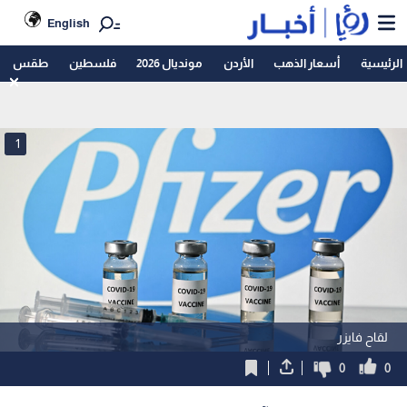
English
الرئيسية
أسعار الذهب
الأردن
مونديال 2026
فلسطين
طقس
1
لقاح فايزر
0
0