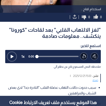
استخدام لقاح ..
0
0
"لغز الالتهاب القلبي" بعد لقاحات "كورونا"
ينكشف.. معلومات صادمة
استمع للخبر:
1
x
0:00
ملاحظة: النص المسموع ناتج عن نظام آلي
نشر :
15:00 2025/12/25
|
صحة
سبب حدوث حالات التهاب عضلة القلب "النادرة جدا" لدى بعض
الشباب والمراهقين.
هذا الموقع يستخدم ملف تعريف الارتباط Cookie
نجح فريق بحثي من جامعة "ستانفورد" الأميركية، في فك رموز آلية