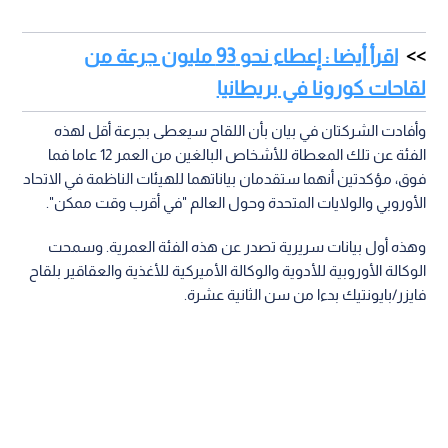
اقرأ أيضا : إعطاء نحو 93 مليون جرعة من
لقاحات كورونا في بريطانيا
وأفادت الشركتان في بيان بأن اللقاح سيعطى بجرعة أقل لهذه
الفئة عن تلك المعطاة للأشخاص البالغين من العمر 12 عاما فما
فوق، مؤكدتين أنهما ستقدمان بياناتهما للهيئات الناظمة في الاتحاد
الأوروبي والولايات المتحدة وحول العالم "في أقرب وقت ممكن".
وهذه أول بيانات سريرية تصدر عن هذه الفئة العمرية. وسمحت
الوكالة الأوروبية للأدوية والوكالة الأميركية للأغذية والعقاقير بلقاح
فايزر/بايونتيك بدءا من سن الثانية عشرة.