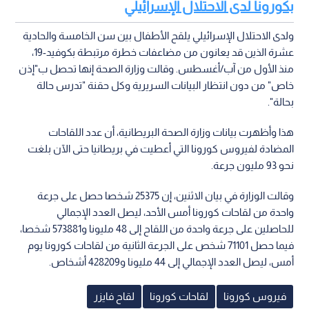
بكورونا لدى الاحتلال الإسرائيلي
ولدى الاحتلال الإسرائيلي يلقح الأطفال بين سن الخامسة والحادية
عشرة الذين قد يعانون من مضاعفات خطرة مرتبطة بكوفيد-19،
منذ الأول من آب/أغسطس. وقالت وزارة الصحة إنها تحصل ب"إذن
خاص" من دون انتظار البيانات السريرية وكل حقنة "تدرس حالة
بحالة".
هذا وأظهرت بيانات وزارة الصحة البريطانية، أن عدد اللقاحات
المضادة لفيروس كورونا التي أعطيت في بريطانيا حتى الآن بلغت
نحو 93 مليون جرعة.
وقالت الوزارة في بيان الاثنين، إن 25375 شخصا حصل على جرعة
واحدة من لقاحات كورونا أمس الأحد، ليصل العدد الإجمالي
للحاصلين على جرعة واحدة من اللقاح إلى 48 مليونا و573881 شخصا،
فيما حصل 71101 شخص على الجرعة الثانية من لقاحات كورونا يوم
أمس، ليصل العدد الإجمالي إلى 44 مليونا و428209 أشخاص.
فيروس كورونا
لقاحات كورونا
لقاح فايزر