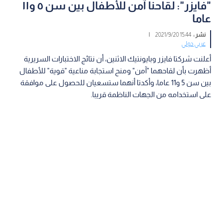
"فايزر": لقاحنا آمن للأطفال بين سن ٥ و١١
عاما
نشر :
15:44 2021/9/20
|
عربي دولي
أعلنت شركتا فايزر وبايونتيك الاثنين، أن نتائج الاختبارات السريرية
أظهرت بأن لقاحهما "آمن" ومنح استجابة مناعية "قوية" للأطفال
بين سن 5 و11 عاما، وأكدتا أنهما ستسعيان للحصول على موافقة
على استخدامه من الجهات الناظمة قريبا.