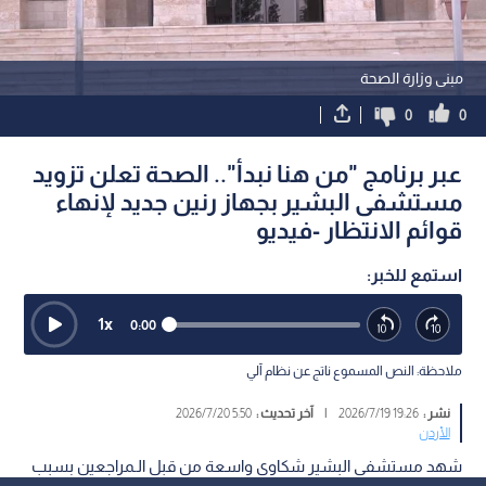
مبنى وزارة الصحة
0
0
عبر برنامج "من هنا نبدأ".. الصحة تعلن تزويد
مستشفى البشير بجهاز رنين جديد لإنهاء
قوائم الانتظار -فيديو
استمع للخبر:
1
x
0:00
ملاحظة: النص المسموع ناتج عن نظام آلي
نشر :
19:26 2026/7/19
|
آخر تحديث :
5:50 2026/7/20
الأردن
شهد مستشفى البشير شكاوى واسعة من قبل الـمراجعين بسبب