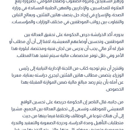
وزهير السعيدين ومروة الصعوب وصفاء المومني، بضرورة رفع
العلاوة للمحاسبين، والإداريين والمهن الطبية المساندة في وزارة
الصحة، والإسراع في إيجاد حل ينصف هاتين الفئتين، ويعالج التباين
والتفاوت بين رواتب الموظفين في مختلف الوزارات والمؤسسات.
بدوره، أكد الخرابشة حرص الحكومة على تحقيق العدالة بين
الموظفين، وتحسين أوضاعهم المعيشية، لافتا إلى أن أي مطلب أو
قرار له أثر مالي يجب أن يدرس من لجان فنية ومختصة، لبلورة هذا
الأمر وفي ظل توفر مخصصات مالية سيتم تنفيذ هذا المطلب.
واقترح أن يتم توجيه كتاب من اللجنة الإدارية النيابية إلى رئيس
الوزراء، يتضمن مطالب هاتين الفئتين ليجري دراسته بعناية، معربا
عن أمله بأن يتم رصد مبالغ مالية ضمن الموازنة المقبلة بهذا
الخصوص.
من جانبه، قال الناصر إن الحكومة حريصة على تحسين الواقع
المعيشي للموظف، وتسعى إلى تحقيق العدالة بين الجميع، مشيرا
إلى أن هناك تنوعا في الوظائف واختلافا فيما بينها من حيث
متطلبات التأهيل ومدة الدراسة، ودرجة الصعوبة والتعقيد والندرة
وخصوصية وتصنيف ومهام كل منها، والتي يتم الاخذ بها من قبل