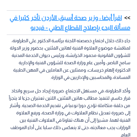
اقرأ أيضا : وزير صحة أسبق: الأردن تأخر كثيرا في
مسألة البدء بإصلاح القطاع الطبي - فيديو
جاء ذلك خلال اجتماع خصصته اللجنة برئاسة الدكتور علي الطراونة،
لمناقشة موضوع العلاوة الفنية لهاتين الفئتين، بحضور وزير الدولة
للشؤون القانونية محمود الخرابشة، ورئيس ديوان الخدمة المدنية
سامح الناصر، وأمين عام وزارة الصحة للشؤون الفنية والإدارية
الدكتورة إلهام خريسات، وممثلين عن العاملين في المهن الطبية
المساندة، والمحاسبين والإداريين في الوزارة.
وأكد الطراونة، في مستهل الاجتماع، ضرورة إيجاد حل سريع واتخاذ
قرار حاسم، لتنفيذ مطالب هاتين الفئتين، اللتين تعتبران جزءا لا يتجزأ
من حلقة متكاملة تؤدي دورا نوعيا في تقديم الخدمة الصحية. وأشار
إلى ضرورة تعديل نظام العلاوات في وزارة الصحة، ورفع العلاوة
الفنية لهما، مشيرا إلى أن هناك تفاوتا في العلاوات الفنية بين
الوزارات يجب معالجته، حتى لا ينعكس ذلك سلبا على أداء الموظف
العام.