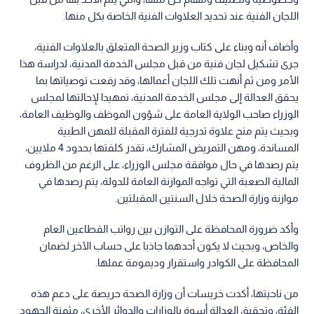
اللجان الفنية عند تحديد العلاوات الفنية الخاصة بكل منها.
وأضاف أنه وبناء على كتاب وزير الصحة المتعلق بالعلاوات الفنية،
جرى تشكيل لجان فنية من قبل مجلس الخدمة المدنية، لدراسة هذا
الأمر ومن ثم أنهت تلك اللجان أعمالها، وقد رفعت توصياتها بما
يحقق العدالة إلى مجلس الخدمة المدنية، تمهيدا لإحالتها لمجلس
الوزراء صاحب الولاية العامة على شؤون الموظف والوظيف العامة،
وبحيث يتم منح علاوة تدرجية للفترة المقبلة للمهن الطبية
المساندة، ومهن التمريض المشارك، تقدر كلفتها بحدود 4 ملايين،
يتم رصدها في حال موافقة مجلس الوزراء، على الرغم من الظروف
المالية الصعبة التي تواجه الموازنة العامة للدولة، يتم رصدها في
موازنة وزارة الصحة خلال السنتين المقبلتين.
وأكد ضرورة المحافظة على التوازن بين رواتب القطاعين العام
والخاص، وبحيث لا يكون أحدهما جاذبا على حساب الآخر لضمان
المحافظة على الكوادر واستقرار وديمومة عملها.
من ناحيتها، أكدت خريسات أن وزارة الصحة حريصة على دعم هذه
الفئة، وتحقيق العدالة أسوة بالوزارات والدوائر الأخرى، مثمنة الجهود