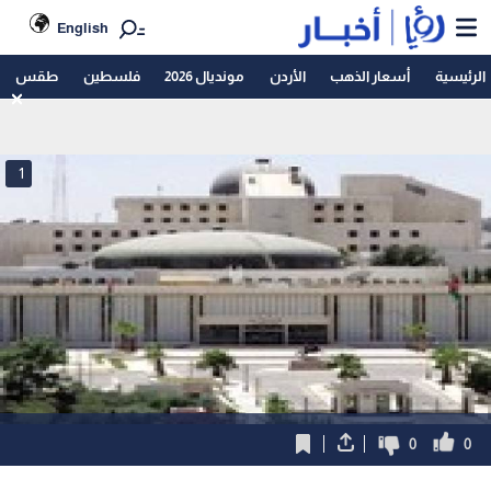
English
الرئيسية
أسعار الذهب
الأردن
مونديال 2026
فلسطين
طقس
1
0
0