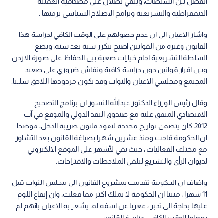
الفصل بين السلطات، ويلقي بظلال على مصداقية العملية
الديمقراطية والتشريعية وبرامج الاصلاح السياسي برمتها .
واشار الاعيان الى ان عدم حصولهم على الوقت الكافي لدراسة هذا
القانون وغيره من القوانين اصبح يتكرر سنة بعد سنة، ويضع
السلطة التشريعية امام خيارات صعبة بين الحفاظ على صورة الاردن
وبين اقرار قوانين دون دراسة كافية ونقاش ضروري على صعيد
المجتمع ومجلسي الاعيان والنواب وقد يكون مردودها اللاحق سلبيا.
وقال رئيس الوزراء الدكتور عبدالله النسور ان برنامج التصحيح
الاقتصادي المتفق عليه مع صندوق النقد الدولي والموقع في آب
2012 كان يتضمن تواريخ محددة لنفوذ قانون ضريبة الدخل، موضحا
ان الحكومة قامت ومنذ عشرين شهرا بصياغة القانون بعد التشاور
مع مختلف الفعاليات ، حيث بقي لأشهر على الموقع الالكتروني
لديوان الرأي والتشريع لتلقي الملاحظات والاقتراحات.
واضاف ان الحكومة تقدمت بمشروع القانون الى مجلس النواب قبل
11 شهرا ، مبينا ان الحكومة لا تملك اكثر مما فعلت، وان إيقاع اللوم
عليها بحاجة الى تدبر ، معربا عن اسفه لما يشعر به الاعيان بانهم لم
يعطوا الوقت الكافي لدراسة القانون.