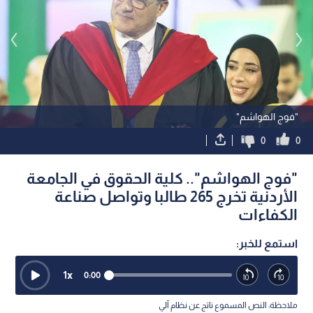
"فوج الهواشم"
0
0
"فوج الهواشم".. كلية الحقوق في الجامعة
الأردنية تخرج 265 طالبا وتواصل صناعة
الكفاءات
استمع للخبر:
1
x
0:00
ملاحظة: النص المسموع ناتج عن نظام آلي