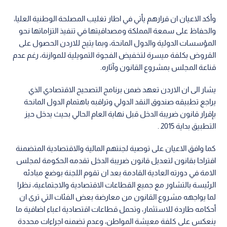
وأكد الاعيان ان قرارهم يأتي في اطار تغليب المصلحة الوطنية العليا،
والحفاظ على سمعة المملكة ومصداقيتها في تنفيذ التزاماتها نحو
المؤسسات الدولية والدول المانحة، وبما يتيح للاردن الحصول على
القروض بكلفة ميسرة لتخفيض الفجوة التمويلية للموازنة، رغم عدم
قناعة المجلس بمشروع القانون وآثاره.
يشار الى ان الاردن تعهد ضمن برنامج التصحيح الاقتصادي الذي
يراجع تطبيقه صندوق النقد الدولي وتراقبه باهتمام الدول المانحة
بإقرار قانون ضريبة الدخل قبل نهاية العام الحالي بحيث يدخل حيز
التطبيق بداية 2015 .
كما وافق الاعيان على توصية لجنتهم المالية والاقتصادية المتضمنة
اقتراحا بقانون لتعديل قانون ضريبة الدخل تقدمه الحكومة لمجلس
الامة في دورته العادية القادمة بعد ان تقوم اللجنة بوضع مبادئه
الرئيسة بالتشاور مع جميع القطاعات الاقتصادية والاجتماعية، نظرا
لما يواجهه مشروع القانون من معارضة بعض الفئات التي ترى ان
أحكامه طاردة للاستثمار، وتحمل قطاعات اقتصادية اعباء اضافية ما
ينعكس على كلفة معيشة المواطن، وعدم تضمنه اجراءات محددة