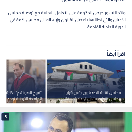
واكد النسور حرص الحكومة على التعامل بايجابية مع توصية مجلس
الاعيان والتي تطالبها بتعديل القانون وإرساله الى مجلس الامة في
الدورة العادية القادمة.
اقرأ أيضاً
مجلس نقابة الصحفيين يثمن قرار
"فوج الهواشم".. كلية ال
مجلس النواب بشأن الإعلانات بقانون
ا
الملكية العقارية
ومهندسات
5