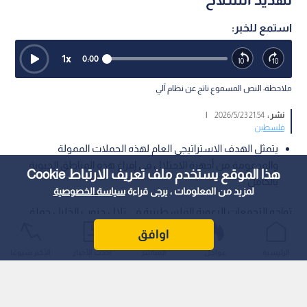
استمع للخبر:
1
x
0:00
ملاحظة: النص المسموع ناتج عن نظام آلي
نشر :
21:54 2026/5/23
|
فلسطين
يتمثل الهدف الاستراتيجي العام لهذه الحملات الممولة
والمدعومة من أجهزة الاحتلال في إفراغ هذه المناطق الحيوية
هذا الموقع يستخدم ملف تعريف الارتباط Cookie
بالكامل
لمزيد من المعلومات ، يرجى قراءة
سياسة الخصوصية
تواجه التجمعات الرعوية الفلسطينية في تلال جنوب الخليل حملة
اضطهاد شديدة وممنهجة تقودها مجموعات استيطانية بدعم
اوافق
رسمي، بهدف إجبار السكان على مغادرة منازلهم وأراضيهم التاريخية.
الرئيسية
عواجل
المباشر
أحدث الأخبار
الأكثر شيوعًا