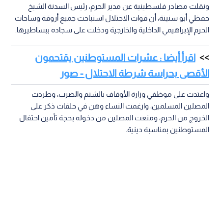
ونقلت مصادر فلسطينية عن مدير الحرم، رئيس السدنة الشيخ
حفظي أبو سنينة، أن قوات الاحتلال استباحت جميع أروقة وساحات
الحرم الإبراهيمي الداخلية والخارجية ودخلت على سجاده ببساطيرها.
اقرأ أيضا : عشرات المستوطنين يقتحمون
الأقصى بحراسة شرطة الاحتلال - صور
واعتدت على موظفي وزارة الأوقاف بالشتم والضرب، وطردت
المصلين المسلمين، وارغمت النساء وهن في حلقات ذكر على
الخروج من الحرم، ومنعت المصلين من دخوله بحجة تأمين احتفال
المستوطنين بمناسبة دينية.