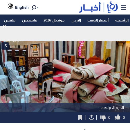
English
الرئيسية
أسعار الذهب
الأردن
مونديال 2026
فلسطين
طقس
5
الحرم الابراهيمي
0
0