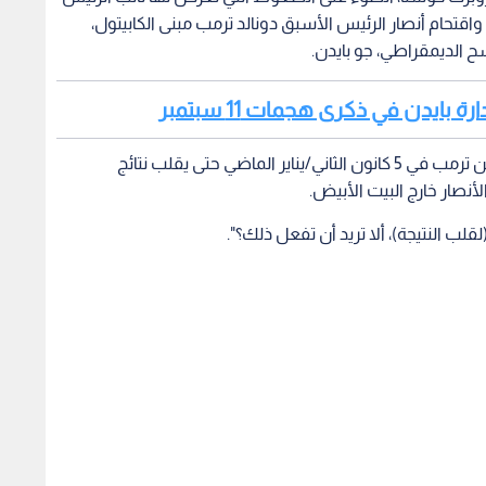
 لقلب نتائج انتخابات 2020 الرئاسية، واقتحام أنصار الرئيس الأسبق دونالد ترمب مبنى الكابيتول،
شح الديمقراطي، جو بايدن.
ة بايدن في ذكرى هجمات 11 سبتمبر
يذكر الكتاب أن مايك بنس تعرض لضغوط شديدة من ترمب في 5 كانون الثاني/يناير الماضي حتى يقلب نتائج
أنصار خارج البيت الأبيض.
لب النتيجة)، ألا تريد أن تفعل ذلك؟".