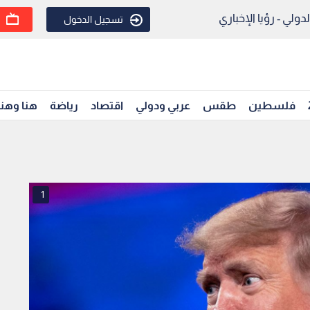
ولي - رؤيا الإخباري
تسجيل الدخول
فلسطين
طقس
عربي ودولي
اقتصاد
رياضة
هنا وهن
1