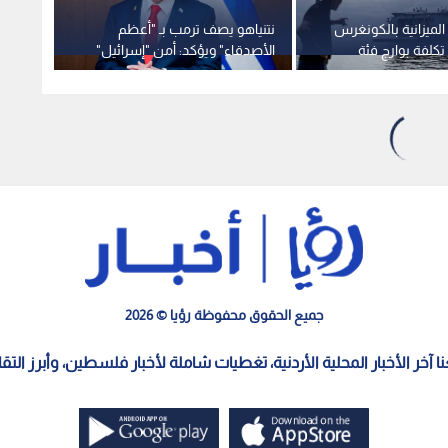
الميزانية بالكونغرس
نتنياهو يصف ترمب بـ "أعظم
ترمب ي
تكلفة بوارج فئة
الأصدقاء" ويؤكد: أمن "إسرائيل"
بـ"الم
ليس محل تفاوض
يتجاو
جميع الحقوق محفوظة رؤيا © 2026
معنا آخر الأخبار المحلية الأردنية، تغطيات شاملة لأخبار فلسطين، وأبرز الت