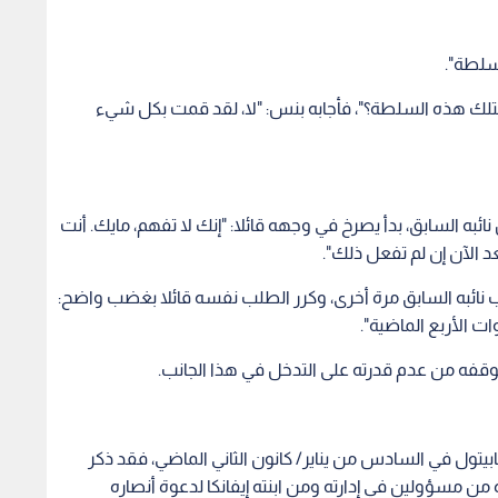
لسلطة".
متلك هذه السلطة؟"، فأجابه بنس: "لا، لقد قمت بكل شيء
ائبه السابق، بدأ يصرخ في وجهه قائلا: "إنك لا تفهم، مايك. أنت
د الآن إن لم تفعل ذلك".
ثاني، استدعى ترمب نائبه السابق مرة أخرى، وكرر الطلب نفسه قائلا بغضب واضح:
ات الأربع الماضية".
فه من عدم قدرته على التدخل في هذا الجانب.
ابيتول في السادس من يناير/ كانون الثاني الماضي، فقد ذكر
من مسؤولين في إدارته ومن ابنته إيفانكا لدعوة أنصاره