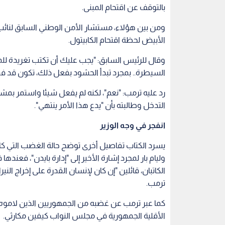
بالتوقف عن اقتحام المبنى.
ومن بين هؤلاء، مستشار الأمن الوطني السابق لنائب
الأبيض لحظة اقتحام الكابيتول.
وقال للرئيس السابق: "يجب عليك أن تكتب تغريدة ل
السيطرة.. بمجرد تبدأ الحشود بفعل ذلك، تكون قد 
رد عليه ترمب: "نعم"، لكنه لم يفعل شيئا واستمر بمشاهد
التدخل وطالبته بأن "يدع هذا الأمر ينتهي".
انفجر في وجه الوزير
يسرد الكتاب تفاصيل أخرى توضح حالة الغضب التي كان
وليام بار لمجرد إشارة الأخير إلى "إدارة بايدن"، فع
الكاتبان، قائلين "إن كان لإنسان القدرة على إخراج الن
ترمب.
كما عبر ترمب عن غضبه من الجمهوريين الذين لاموه ع
الأقلية الجمهورية في مجلس النواب كيفين مكارثي.