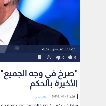
دونالد ترمب - ارشيفية
0
0
"صرخ في وجه الجميع".
الأخيرة بالحكم
نشر :
8:49 2021/9/16
|
عربي دولي
سلط كتاب "بيريل" (خطر) للصحفيين بوب وودورد ورو