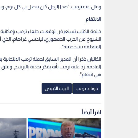
وقال عنه ترمب: "هذا الرجل كان يتصل بي كل يوم، ويد
الانتقام
الشيوخ عن الحزب الجمهوري، ليندسي غراهام، الذي أوض
المتعلقة بشخصيته".
الكاتبان ذكرا أن المدير السابق لحملة ترمب الانتخابية
القادمة. رد عليه ترمب بأنه يفكر بجدية بالترشح. وعلق 
هي انتقام".
دونالد ترمب
البيت الابيض
اقرأ أيضاً