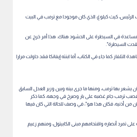
 الرئيس، كيث كيلوغ، الذي كان موجودا مع ترمب في البيت
لمساعدة في السيطرة على الحشود هناك. هذا أمر خرج عن
فقدت السيطرة".
ة التلفاز كما جاء في الكتاب، أما ابنته إيفانكا فقد حاولت مرارا
 يشعر بها ترمب، ومنها ما جرى بينه وبين وزير العدل السابق
ندها فصب ترمب جام غضبه على بار وصرخ في وجهه، كما ذكر
يران من أذنيه، فكان هذا هو"، في وصف للحالة التي كان فيها
لى تمرد أنصاره واقتحامهم مبنى الكابيتول، ومنهم زعيم