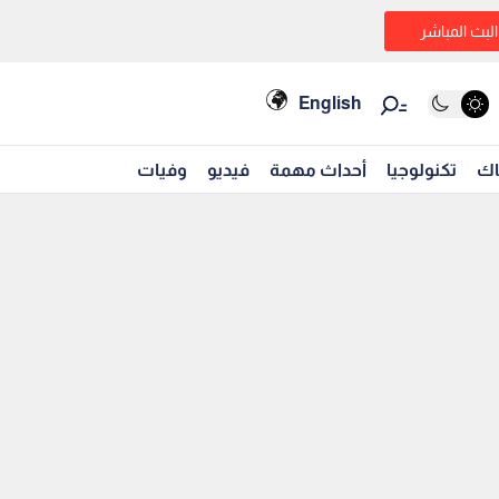
البث المباشر
English
اك
تكنولوجيا
أحداث مهمة
فيديو
وفيات