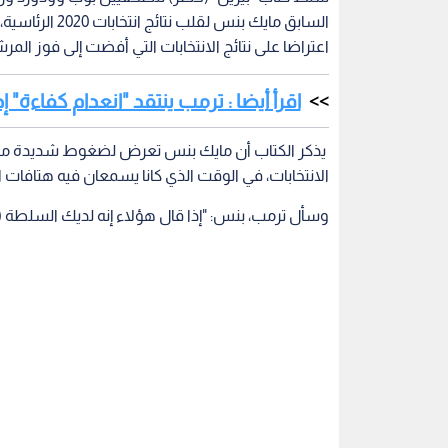
السابق مايك بنس
اعتراضا على نتائج الانتخابات التي أفضت إلى فوز المر
اقرأ أيضا : ترمب ينتقد "انعدام كفاءة" إدار
الانتخابات، في الوقت الذي كانا يسمعان فيه هتافات ال
وسأل ترمب، بنس: "إذا قال هؤلاء إنه لديك السلطة (لق