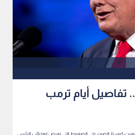
. تفاصيل أيام ترمب
برت كوستا، الضوء على الضغوط التي تعرض لها نائب الرئيس