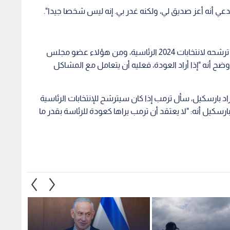
عي أنه أعز صديق لي، ولكنه غدر بي. إنه ليس شخصا جيدا".
خاتمة الكتاب تستعرض توقعات حلفاء ترمب بإمكانية ترشحه لانتخابات 2024 الرئاسية، ومن هؤلاء عضو مجلس
ح أنه "إذا أراد العودة، فعليه أن يتعامل مع المشاكل
 براد بارسكيل، سأل ترمب إذا كان سيترشح للإنتخابات الرئاسية
بارسكيل أنه: "لا يعتقد أن ترمب يراها كعودة للرئاسة بقدر ما