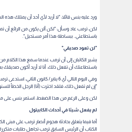
ورد عليه بنس قائلا: "لا أريد لأي أحد أن يمتلك هذه ا
لكن، ترمب عاد وسأل: "لكن ألن يكون من الرائع أن ت
باستطاعتي.. ببساطة هذا أمر مستحيل".
"لن تعود صديقي"
يشير الكاتبان إلى أن ترمب عندما سمع هذا الكلام من ن
باستطاعتك أن تفعل ذلك. أنا لا أريد أكون صديقك بع
وفي اليوم التالي أي 6 يناير/ كانون ال
"إن لم تفعل ذلك، فلقد اخترت (أنا) الرجل الخطأ للسنو
لكن وعلى الرغم من هذا الضغط، استمر بنس على موق
لم يفعل شيئا في أحداث الكابيتول
أما فيما يتعلق بحادثة هجوم أنصار ترمب على مبنى الك
الكتاب أن الرئيس السابق ترمب تجاهل طلبات متكررة 