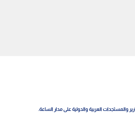
صف القيادة الإيرانية
ترمب: ألغينا الهجوم على إيران
راوغة" وتنسيق واشنطن
مقابل فتح فوري لهرمز وإنهاء
ز وساطة عمان
التهديد النووي
قارير والمستجدات العربية والدولية على مدار الساعة.