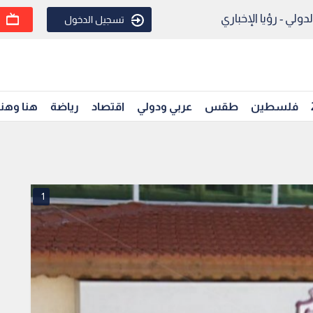
ولي - رؤيا الإخباري
تسجيل الدخول
فلسطين
طقس
عربي ودولي
اقتصاد
رياضة
هنا وهن
1