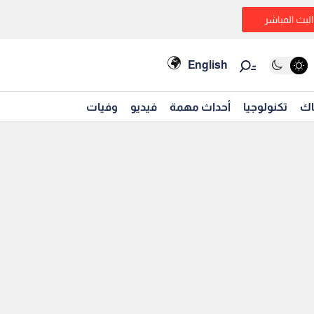
البث المباشر
English
اك
تكنولوجيا
أحداث مهمة
فيديو
وفيات