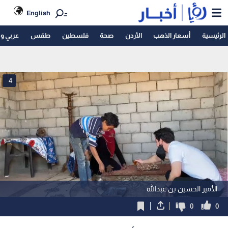
English
الرئيسية
أسعار الذهب
الأردن
صحة
فلسطين
طقس
عربي و
4
الأمير الحسين بن عبدالله
0
0