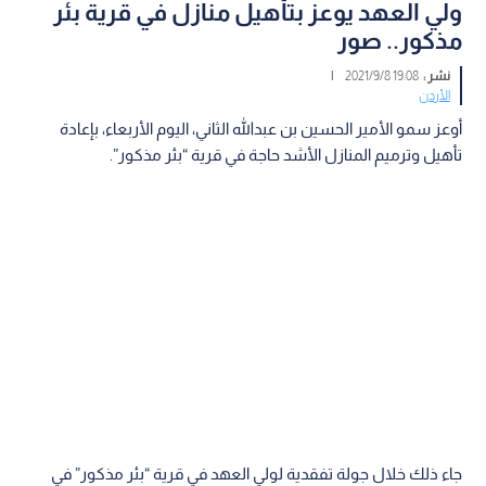
ولي العهد يوعز بتأهيل منازل في قرية بئر
مذكور.. صور
نشر :
19:08 2021/9/8
|
الأردن
أوعز سمو الأمير الحسين بن عبدالله الثاني، اليوم الأربعاء، بإعادة
تأهيل وترميم المنازل الأشد حاجة في قرية “بئر مذكور”.
جاء ذلك خلال جولة تفقدية لولي العهد في قرية “بئر مذكور” في