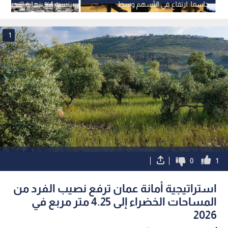
حاسما: ارتفاع في الأسهم وسط
بنسبة 4% بنهاية النصف
ترقب لنتائج العمالقة وقرار الفيدرالي
2025
ومهلة ترمب التجارية
1
0
1
استراتيجية أمانة عمان ترفع نصيب الفرد من
المساحات الخضراء إلى 4.25 متر مربع في
2026