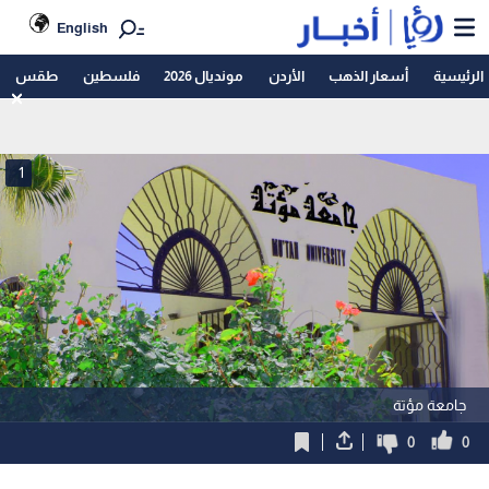
English
الرئيسية
أسعار الذهب
الأردن
مونديال 2026
فلسطين
طقس
1
جامعة مؤتة
0
0