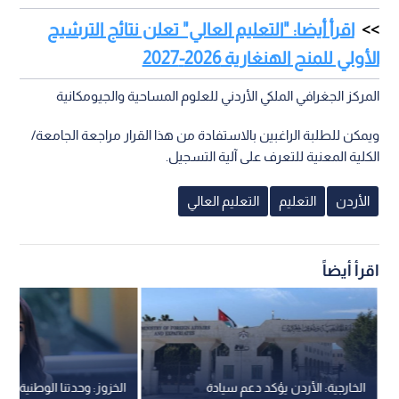
اقرأ أيضا: "التعليم العالي" تعلن نتائج الترشيح
الأولي للمنح الهنغارية 2026-2027
المركز الجغرافي الملكي الأردني للعلوم المساحية والجيومكانية
ويمكن للطلبة الراغبين بالاستفادة من هذا القرار مراجعة الجامعة/
الكلية المعنية للتعرف على آلية التسجيل.
الأردن
التعليم
التعليم العالي
اقرأ أيضاً
الخارجية: الأردن يؤكد دعم سيادة
الخزوز: وحدتنا الوطنية عنوا