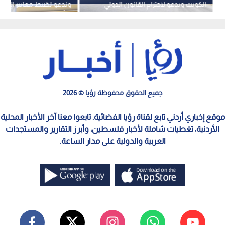
الكويت ويدعو لاحترام القانون الدولي
وندعو لضبط معايير الإف
في ملف المناطق البحرية مع العراق
التأمين
جميع الحقوق محفوظة رؤيا © 2026
موقع إخباري أردني تابع لقناة رؤيا الفضائية. تابعوا معنا آخر الأخبار المحلية
الأردنية، تغطيات شاملة لأخبار فلسطين، وأبرز التقارير والمستجدات
العربية والدولية على مدار الساعة.