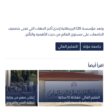
وتعد مؤسسة QS البريطانية إحدى أكبر الجهات التي تعنى بتصنيف
الجامعات على مستوى العالم من حيث الأهمية والتأثير.
جامعة مؤتة
التعليم العالي
اقرأ أيضاً
التعليم العالي: معادلة 12 ساعة
إعلان مهم من وزارة التعلي
جامعية لطلبة الدفعة الأولى من
لطلبة المنح والقروض الدا
منجزي "خدمة العلم"