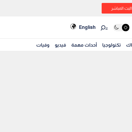
البث المباشر
English
اك
تكنولوجيا
أحداث مهمة
فيديو
وفيات