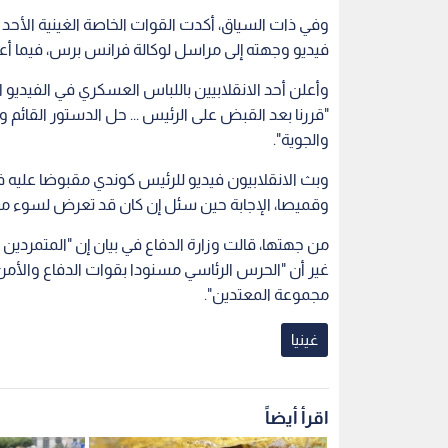
وفي ذات السياق، أكدت القوات الخاصة الغينية الأح
فيديو وجهته إلى مراسل لوكالة فرانس برس، فيما أعل
وأعلن أحد الانقلابيين باللباس العسكري في الفيديو ا
"قررنا بعد القبض على الرئيس ... حل الدستور القائم 
والجوية".
وبث الانقلابيون فيديو للرئيس كوندي مقبوضا عليه 
وقميصا، الإجابة حين سئل إن كان قد تعرض لسوء مع
من جهتها، قالت وزارة الدفاع في بيان إن "المتمردين 
غير أن "الحرس الرئاسي مسنودا بقوات الدفاع والأمن،
مجموعة المعتدين".
غينيا
اقرأ أيضاً