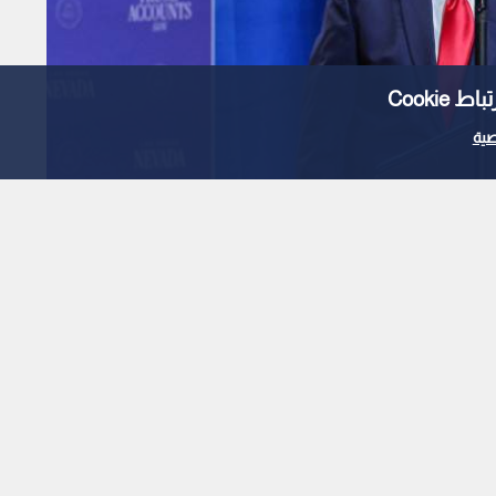
Cooki
ية
دة ستعيش "جحيما" بحلول
ذا السيناريو