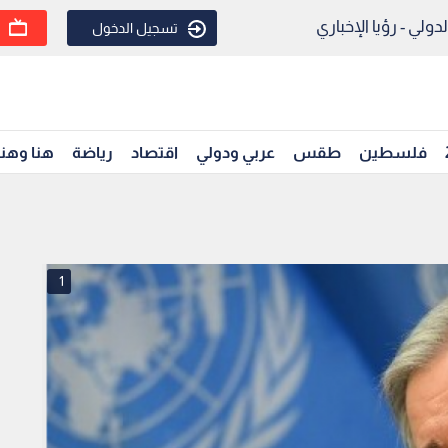
ولي - رؤيا الإخباري
تسجيل الدخول
فلسطين
طقس
عربي ودولي
اقتصاد
رياضة
هنا وهن
1