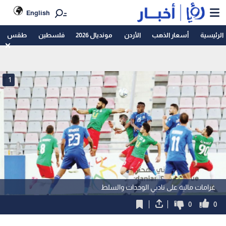
English
الرئيسية
أسعار الذهب
الأردن
مونديال 2026
فلسطين
طقس
1
غرامات مالية على ناديي الوحدات والسلط
0
0