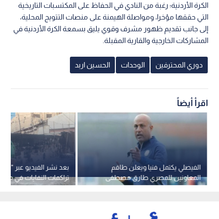
الكرة الأردنية؛ رغبة من النادي في الحفاظ على المكتسبات التاريخية
التي حققها مؤخرا، ومواصلة الهيمنة على منصات التتويج المحلية،
إلى جانب تقديم ظهور مشرف وقوي يليق بسمعة الكرة الأردنية في
المشاركات الخارجية والقارية المقبلة.
دوري المحترفين
الوحدات
الحسين اربد
اقرأ أيضاً
الفيصلي يكتمل فنيا ويعلن طاقم
بعد نشر الفيديو عبر "رؤيا أخ
المعاونين للمصري طارق مصطفى
تراكمات النفايات في موق
اليادودة بالوحدات