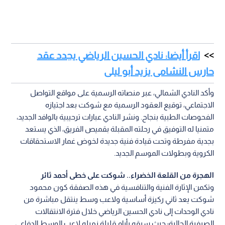
اقرأ أيضا: نادي الحسين الرياضي يجدد عقد
حارس النشامى يزيد أبو ليلى
وأكد النادي الشمالي، عبر منصاته الرسمية على مواقع التواصل
الاجتماعي، توقيع العقود الرسمية مع شوكت بعد اجتيازه
الفحوصات الطبية بنجاح. ونشر النادي عبارات ترحيبية بالوافد الجديد،
متمنيا له التوفيق في رحلته المقبلة بقميص الفريق، الذي يستعد
بجدية مفرطة وتحت قيادة فنية جديدة لخوض غمار الاستحقاقات
الكروية وبطولات الموسم الجديد.
الهجرة من القلعة الخضراء.. شوكت على خطى أحمد ثائر
وتكمن الإثارة الفنية والتنافسية في هذه الصفقة كون محمود
شوكت يعد ثاني ركيزة أساسية ولاعب وسط ينتقل مباشرة من
نادي الوحدات إلى نادي الحسين الرياضي خلال فترة الانتقالات
الصيفية الحالية؛ حيث سبقه بأيام قليلة زميله لاعب الوسط الدفاعي