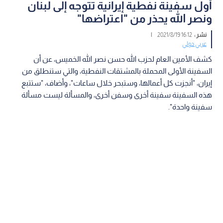
أول سفينة نفطية إيرانية تتوجه إلى لبنان
ونصر الله يحذر من "اعتراضها"
نشر :
16:12 2021/8/19
|
عربي دولي
كشف الأمين العام لحزب الله حسن نصر الله الخميس، عن أن
السفينة الأولى المحملة بالمشتقات النفطية، والتي ستنطلق من
إيران، "أنجزت كل أعمالها، وستبحر خلال ساعات"، وأضاف، "ستتبع
هذه السفينة سفينة أخرى وسفن أخرى، والمسألة ليست مسألة
سفينة واحدة".