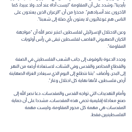
بأيدينا"، وشدد على أن المقاومة "ليست أداة عند أحد، ولا عبيدا، كما
الآخرون عند أسيادهم". محذرا من أن "الزعران الذين يعتدون على
الناس هم غوغائيون لا يمتون بأي صلة إلى شعبنا".
وعن الاحتلال الإسرائيلي لفلسطين، اعتبر نصر الله أن "مواجهة
الكيان الصهيوني الغاصب لفلسطين تبقى في رأس أولويات
المقاومة".
وجدد الدعوة بالوقوف إلى جانب الشعب الفلسطيني في الضفة
والقطاع المحاصر والقدس وفي الشتات، لاستعادة أرضه من النهر
إلى البحر، وأضاف: "بتنا نتطلع إلى اليوم الذي سيغادر الغزاة الصهاينة
أرض فلسطين، لأنها نهاية كل احتلال وغاز".
وأمام التهديدات التي تواجه القدس والمقدسات، دعا نصر الله إلى
صنع معادلة إقليمية تحمي هذه المقدسات، مشددا على أن حماية
المقدسات هي مهمة كل محور المقاومة، وليست مهمة
الفلسطينيين فقط.