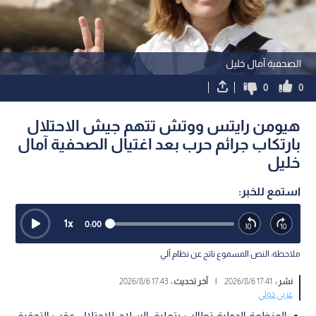
الصحفية آمال خليل
0
0
هيومن رايتس ووتش تتهم جيش الاحتلال
بارتكاب جرائم حرب بعد اغتيال الصحفية آمال
خليل
استمع للخبر:
1
x
0:00
ملاحظة: النص المسموع ناتج عن نظام آلي
نشر :
17:41 2026/8/6
|
آخر تحديث :
17:43 2026/8/6
عربي دولي
المنظمة الدولية تطالب بتعليق السلاح للاحتلال عقب التحقيق