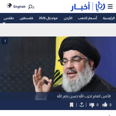
English
الرئيسية
أسعار الذهب
الأردن
مونديال 2026
فلسطين
طقس
1
الأمين العام لحزب الله حسن نصر الله
0
0