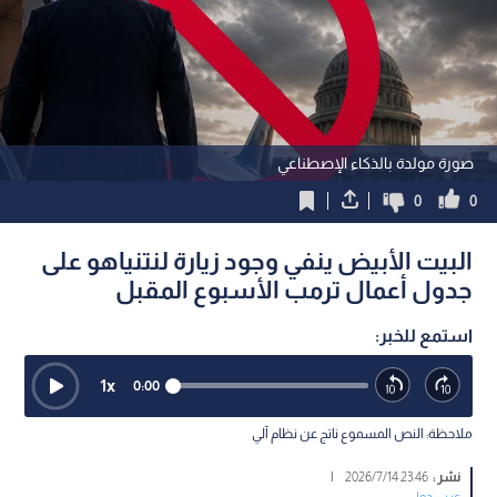
صورة مولدة بالذكاء الإصطناعي
0
0
البيت الأبيض ينفي وجود زيارة لنتنياهو على
جدول أعمال ترمب الأسبوع المقبل
استمع للخبر:
1
x
0:00
ملاحظة: النص المسموع ناتج عن نظام آلي
نشر :
23:46 2026/7/14
|
عربي دولي