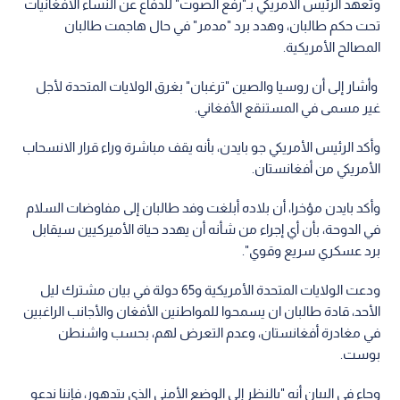
وتعهد الرئيس الأمريكي بـ"رفع الصوت" للدفاع عن النساء الأفغانيات
تحت حكم طالبان، وهدد برد "مدمر" في حال هاجمت طالبان
المصالح الأمريكية.
وأشار إلى أن روسيا والصين "ترغبان" بغرق الولايات المتحدة لأجل
غير مسمى في المستنقع الأفغاني.
وأكد الرئيس الأمريكي جو بايدن، بأنه يقف مباشرة وراء قرار الانسحاب
الأمريكي من أفغانستان.
وأكد بايدن مؤخرا، أن بلاده أبلغت وفد طالبان إلى مفاوضات السلام
في الدوحة، بأن أي إجراء من شأنه أن يهدد حياة الأميركيين سيقابل
برد عسكري سريع وقوي".
ودعت الولايات المتحدة الأمريكية و65 دولة في بيان مشترك ليل
الأحد، قادة طالبان ان يسمحوا للمواطنين الأفغان والأجانب الراغبين
في مغادرة أفغانستان، وعدم التعرض لهم، بحسب واشنطن
بوست.
وجاء في البيان أنه "بالنظر إلى الوضع الأمني الذي يتدهور، فإننا ندعو