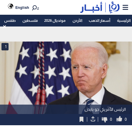
English
الرئيسية
أسعار الذهب
الأردن
مونديال 2026
فلسطين
طقس
1
الرئيس الأمريكي جو بايدن
0
0