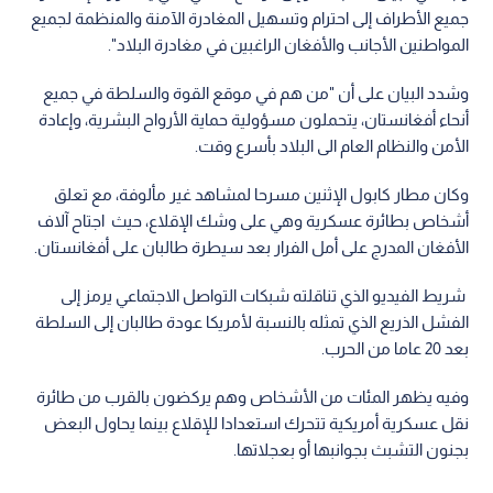
جميع الأطراف إلى احترام وتسهيل المغادرة الآمنة والمنظمة لجميع
المواطنين الأجانب والأفغان الراغبين في مغادرة البلاد".
وشدد البيان على أن "من هم في موقع القوة والسلطة في جميع
أنحاء أفغانستان، يتحملون مسؤولية حماية الأرواح البشرية، وإعادة
الأمن والنظام العام الى البلاد بأسرع وقت.
وكان مطار كابول الإثنين مسرحا لمشاهد غير مألوفة، مع تعلق
أشخاص بطائرة عسكرية وهي على وشك الإقلاع، حيث اجتاح آلاف
الأفغان المدرج على أمل الفرار بعد سيطرة طالبان على أفغانستان.
شريط الفيديو الذي تناقلته شبكات التواصل الاجتماعي يرمز إلى
الفشل الذريع الذي تمثله بالنسبة لأمريكا عودة طالبان إلى السلطة
بعد 20 عاما من الحرب.
وفيه يظهر المئات من الأشخاص وهم يركضون بالقرب من طائرة
نقل عسكرية أمريكية تتحرك استعدادا للإقلاع بينما يحاول البعض
بجنون التشبث بجوانبها أو بعجلاتها.