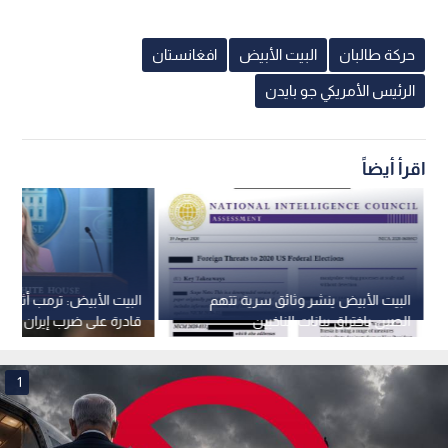
حركة طالبان
البيت الأبيض
افغانستان
الرئيس الأمريكي جو بايدن
اقرأ أيضاً
البيت الأبيض ينشر وثائق سرية تتهم
البيت الأبيض: ترمب أثبت
الصين باختراق بيانات الناخبين
قادرة على ضرب إيران في 
مكان
1