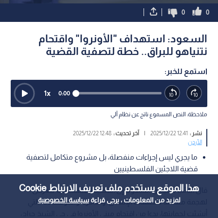
0
0
السعود: استهداف "الأونروا" واقتحام
نتنياهو للبراق.. خطة لتصفية القضية
استمع للخبر:
1
x
0:00
ملاحظة: النص المسموع ناتج عن نظام آلي
نشر :
12:41 2025/12/22
|
آخر تحديث :
12:48 2025/12/22
الأردن
ما يجري ليس إجراءات منفصلة، بل مشروع متكامل لتصفية
قضية اللاجئين الفلسطينيين
هذا الموقع يستخدم ملف تعريف الارتباط Cookie
قال النائب سليمان السعود، إن القضية الفلسطينية تتعرض
لمزيد من المعلومات ، يرجى قراءة
سياسة الخصوصية
لهجمة منظمة تستهدف الإنسان، والذاكرة، والمؤسسات التي
أنشئت لحمايتها، بدءا من اقتحام مبنى الأونروا في حي الشيخ جراح،