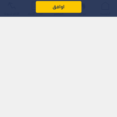
ورفع علم الاحتلال فوق مؤسسات أممية، إلى تدمير مقراتها في غزة
اوافق
واستهداف موظفيها المدنيين.
الرئيسية
عواجل
المباشر
أحدث الأخبار
الأكثر شيوعًا
استفزازات نتنياهو وخطر التصعيد
وأضاف أن استعراض رئيس وزراء الاحتلال بنيامين نتنياهو للجدار
الغربي، والاقتحامات المتعمدة للمقدسات الإسلامية، يشكل
استفزازا مباشرا ورسالة خطيرة تشعل المشاعر وتضعف أي أفق
للتهدئة، مشيرا إلى أن هذا السلوك يعكس عقلية التطرف الديني