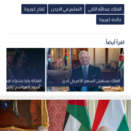
الملك عبدالله الثاني
التعليم في الاردن
لقاح كورونا
جائحة كورونا
اقرأ أيضاً
الملك يستقبل السفير الأمريكي لدى
الملكة رانيا تشارك لقطا
الأمم المتحدة
"أسود الهواشم" الليلي للك
101
5