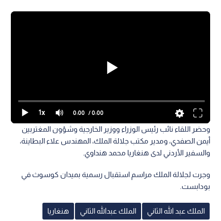
1x
0:00
/ 0:00
وحضر اللقاء نائب رئيس الوزراء ووزير الخارجية وشؤون المغتربين
أيمن الصفدي، ومدير مكتب جلالة الملك، المهندس علاء البطاينة،
والسفير الأردني لدى هنغاريا محمد هنداوي.
وجرت لجلالة الملك مراسم استقبال رسمية بميدان كوسوث في
بودابست.
الملك عبد الله الثاني
الملك عبدالله الثاني
هنغاريا