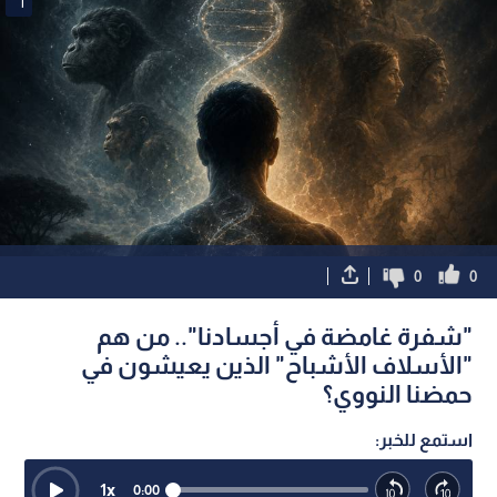
1
0
0
"شفرة غامضة في أجسادنا".. من هم
"الأسلاف الأشباح" الذين يعيشون في
حمضنا النووي؟
استمع للخبر:
1
x
0:00