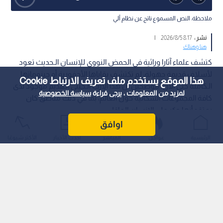
ملاحظة: النص المسموع ناتج عن نظام آلي
نشر :
8:17 2026/8/5
|
هنا وهناك
كتشف علماء آثارا وراثية في الحمض النووي للإنسان الـحديث تعود
لأسلاف قديمة جهولة، لم تكتشف بقاياها الأحفورية أو جينوماتها
هذا الموقع يستخدم ملف تعريف الارتباط Cookie
الـكاملة حتى الآن، موضحين أن هذا الإرث الـجيني الـقديم موجود لدى
لمزيد من المعلومات ، يرجى قراءة
سياسة الخصوصية
كافة المجموعات السكانية حول العالم، بما في ذلك مناطق كان
يعتقد أنها حكر على الإنسان العاقل.
اوافق
الرئيسية
عواجل
المباشر
أحدث الأخبار
الأكثر شيوعًا