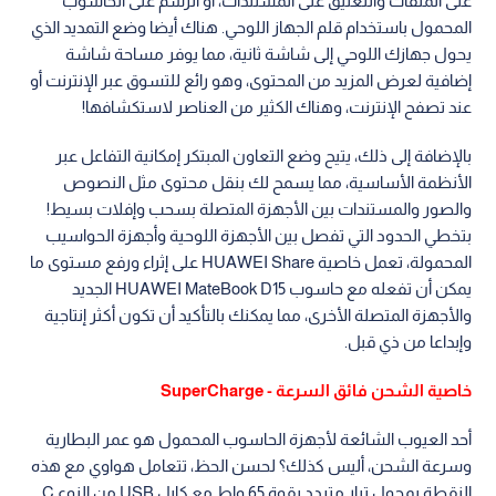
على الملفات والتعليق على المستندات، أو الرسم على الحاسوب
المحمول باستخدام قلم الجهاز اللوحي. هناك أيضا وضع التمديد الذي
يحول جهازك اللوحي إلى شاشة ثانية، مما يوفر مساحة شاشة
إضافية لعرض المزيد من المحتوى، وهو رائع للتسوق عبر الإنترنت أو
عند تصفح الإنترنت، وهناك الكثير من العناصر لاستكشافها!
بالإضافة إلى ذلك، يتيح وضع التعاون المبتكر إمكانية التفاعل عبر
الأنظمة الأساسية، مما يسمح لك بنقل محتوى مثل النصوص
والصور والمستندات بين الأجهزة المتصلة بسحب وإفلات بسيط!
بتخطي الحدود التي تفصل بين الأجهزة اللوحية وأجهزة الحواسيب
المحمولة، تعمل خاصية HUAWEI Share على إثراء ورفع مستوى ما
يمكن أن تفعله مع حاسوب HUAWEI MateBook D15 الجديد
والأجهزة المتصلة الأخرى، مما يمكنك بالتأكيد أن تكون أكثر إنتاجية
وإبداعا من ذي قبل.
خاصية الشحن فائق السرعة - SuperCharge
أحد العيوب الشائعة لأجهزة الحاسوب المحمول هو عمر البطارية
وسرعة الشحن، أليس كذلك؟ لحسن الحظ، تتعامل هواوي مع هذه
النقطة بمحول تيار متردد بقوة 65 واط مع كابل USB من النوع C