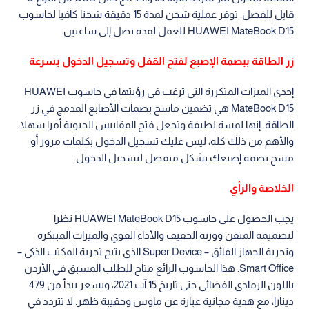
قابل للفصل. توفر عملية شحن لمدة 15 دقيقة شحنا كافيا لحاسوب
HUAWEI MateBook D15 للعمل لمدة تصل إلى ساعتين.
زر الطاقة ببصمة الإصبع لفتح القفل وتسجيل الدخول بسرعة
إحدى الميزات المتكررة التي ترغب في رؤيتها في حاسوب HUAWEI
MateBook D15 هي تضمين ماسح بصمات الأصابع المدمج في زر
الطاقة. إنها لمسة لطيفة وتجعل فتح المقاييس الحيوية أمرا سهلا،
والأهم من ذلك كله، ليس عليك تسجيل الدخول بكلمات مرور أو
مسح بصمة إصبعك بشكل منفصل لتسجيل الدخول.
الخلاصة والرأي
يجب الحصول على حاسوب HUAWEI MateBook D15 نظرا
لتصميمه المتقن ووزنه الخفيف والأداء القوي والميزات المبتكرة
وتجربة الجهاز الفائق – Super Device الذي يتيح تجربة المكتب الذكي –
Smart Office. هذا الحاسوب الرائع متاح للطلب المسبق في الأردن
باللون الرمادي الفضائي حتى تاريخ 15 آب 2021، وبسعر يبدأ من 479
دينارا، مع هدية مجانية عبارة عن ماوس وحقيبة ظهر. لا تتردد في