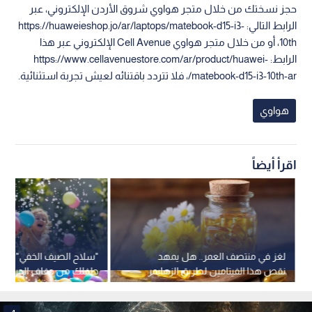
حجز نسختك من خلال متجر هواوي شروق الأردن الإلكتروني، عبر
الرابط التالي: https://huaweieshop.jo/ar/laptops/matebook-d15-i3-
10th، أو من خلال متجر هواوي Cell Avenue الإلكتروني عبر هذا
الرابط: https://www.cellavenuestore.com/ar/product/huawei-
matebook-d15-i3-10th-ar/، فلا تتردد باقتنائه لعيش تجربة استثنائية.
هواوي
اقرأ أيضاً
لغز في منتصف العمر.. هل يمهد
"سلاح الصيف الخفي".. كي
نقص هذا الفيتامين لطريق الزهايمر
طفلك من جفاف الحر؟
دون أن تدري؟