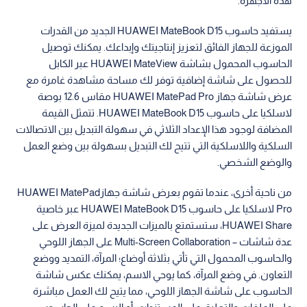
هذه الأجهزة.
يستفيد حاسوب HUAWEI MateBook D15 الجديد من القدرات
الموزعة للجهاز الفائق لتعزيز إنتاجيتك وإبداعك. يمكنك توصيل
الحاسوب المحمول بشاشة HUAWEI MateView عبر الكابل
للحصول على شاشة إضافية توفر لك مساحة مشاهدة غامرة مع
عرض شاشة جهاز HUAWEI MatePad Pro مقاس 12.6 بوصة
لاسلكيا على حاسوب HUAWEI MateBook D15. تتمثل القيمة
المضافة لوجود هذا الإعداد الثلاثي في ​​سهولة التبديل بين الاتصالات
السلكية واللاسلكية التي تتيح لك التبديل بسهولة بين وضع العمل
والوضع الشخصي.
من ناحية أخرى، عندما تقوم بعرض شاشة جهازHUAWEI MatePad
Pro لاسلكيا على حاسوب HUAWEI MateBook D15 عبر خاصية
HUAWEI Share، ستستمتع بالميزات الجديدة لميزة العرض على
عدة شاشات – Multi-Screen Collaboration على الجهاز اللوحي
والحاسوب المحمول التي تأتي بثلاثة أوضاع؛ المرآة، التمديد ووضع
التعاون. في وضع المرآة، كما يوحي الاسم، يمكنك عكس شاشة
الحاسوب على شاشة الجهاز اللوحي، مما يتيح لك العمل مباشرة