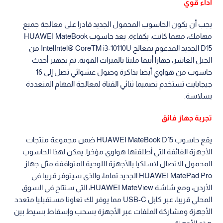
أداء قوي
يجب أن يكون الحاسوب المحمول الجديد قادرا على معالجة جميع
مهامك، مهما كانت، بكفاءة. يعد حاسوب HUAWEI MateBook
D15 الجديد المدعوم بمعالج IntelIntel® CoreTM i3-10110U من
الجيل العاشر، جهازا أنيقا مليئا بالميزات القوية. تم تجهيز أحدث
حاسوب من هواوي أيضا بذاكرة وصول عشوائي تصل إلى 16
جيجابايت تستخدم تصميما ثنائي القناة لمعالجة المهام المتعددة
بسلاسة.
تجربة جهاز فائق
يقع حاسوب HUAWEI MateBook D15 ضمن مجموعة منتجات
الأجهزة الفائقة التي أطلقتها هواوي مؤخرا. يمكن لهذا الحاسوب
المحمول الاتصال لاسلكيا بالأجهزة اللوحية المتوافقة مثل جهاز
HUAWEI MatePad Pro الجديد تماما، والذي سيتوفر قريبا في
الأردن، ومع شاشة HUAWEI MateView، التي ستتاح في السوق
المحلي قريبا، عبر كابل USB-C مما يوفر لك تعاونا مستقبليا متعدد
الأجهزة ومشاركة الملفات عبر الأجهزة بسحب وإسقاط بسيط بين