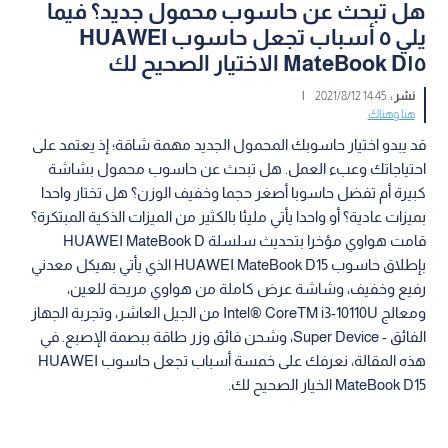
هل تبحث عن حاسوب محمول جديد؟ فيما
يلي ٥ أسباب تجعل حاسوب HUAWEI
MateBook D١٥ الاختيار الصحيح لك
نشر :
14:45 2021/8/12
|
هنا وهناك
قد يبدو اختيار حاسوبك المحمول الجديد مهمة شاقة؛ إذ يعتمد على
احتياجاتك وعبء العمل. هل تبحث عن حاسوب محمول بشاشة
كبيرة أم تفضل حاسوبا أصغر حجما وخفيف الوزن؟ هل تختار واحدا
بميزات عادية؟ أو واحدا يأتي مليئا بالكثير من الميزات الذكية المبتكرة؟
قامت هواوي مؤخرا بتحديث سلسلة HUAWEI MateBook D
بإطلاق حاسوب HUAWEI MateBook D15 الذي يأتي بهيكل معدني
رفيع وخفيف، وشاشة عرض كاملة من هواوي مريحة للعين،
ومعالج Intel® CoreTM i3-10110U من الجيل العاشر، وتجربة الجهاز
الفائق - Super Device، وشحن فائق وزر طاقة ببصمة الإصبع. في
هذه المقالة، نعرفك على خمسة أسباب تجعل حاسوب HUAWEI
MateBook D15 الخيار الصحيح لك.