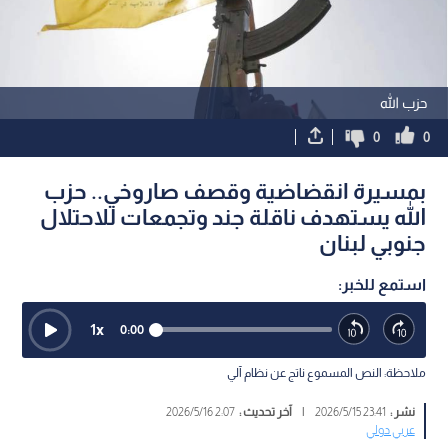
حزب الله
0
0
بمسيرة انقضاضية وقصف صاروخي.. حزب
الله يستهدف ناقلة جند وتجمعات للاحتلال
جنوبي لبنان
استمع للخبر:
1
x
0:00
ملاحظة: النص المسموع ناتج عن نظام آلي
نشر :
23:41 2026/5/15
|
آخر تحديث :
2:07 2026/5/16
عربي دولي