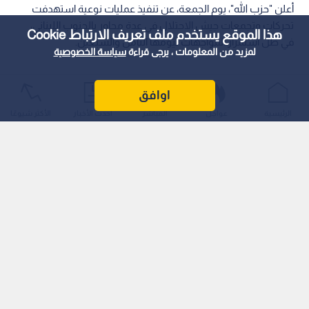
أعلن "حزب الله"، يوم الجمعة، عن تنفيذ عمليات نوعية استهدفت
تحركات وتجمعات جيش الاحتلال في عدة محاور بالجنوب اللبناني،
هذا الموقع يستخدم ملف تعريف الارتباط Cookie
في ظل استمرار المواجهات ليومها الثامن والسبعين.
لمزيد من المعلومات ، يرجى قراءة
سياسة الخصوصية
اوافق
الرئيسية
عواجل
المباشر
أحدث الأخبار
الأكثر شيوعًا
هجوم "جوي" بنحاج في دير سريان
أوضح الحزب في بيانه الأول أن منظومته للطيران المسير نفذت
هجوما دقيقا: