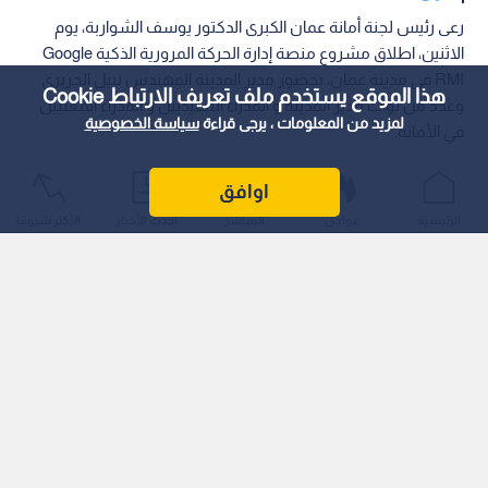
رعى رئيس لجنة أمانة عمان الكبرى الدكتور يوسف الشواربة، يوم
الاثنين، اطلاق مشروع منصة إدارة الحركة المرورية الذكية Google
RMI في مدينة عمان، بحضور مدير المدينة المهندس نبيل الجريري
هذا الموقع يستخدم ملف تعريف الارتباط Cookie
وعدد من نواب مدير المدينة و المدراء التنفيذيين و المدراء المعنيين
لمزيد من المعلومات ، يرجى قراءة
سياسة الخصوصية
في الأمانة.
اوافق
الرئيسية
عواجل
المباشر
أحدث الأخبار
الأكثر شيوعًا
وقال الشواربة ان امانة عمان تحرص على تنفيذ التوجيهات الملكية
السامية التي تهدف الى رفع كفاءة الخدمات المقدمة للمواطنين و