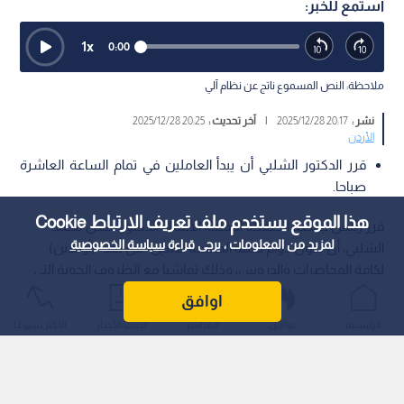
استمع للخبر:
1
x
0:00
ملاحظة: النص المسموع ناتج عن نظام آلي
نشر :
20:17 2025/12/28
|
آخر تحديث :
20:25 2025/12/28
الأردن
قرر الدكتور الشلبي أن يبدأ العاملين في تمام الساعة العاشرة
صباحا.
هذا الموقع يستخدم ملف تعريف الارتباط Cookie
قرر رئيس جامعة الطفيلة التقنية، الأستاذ الدكتور حسن محمد
لمزيد من المعلومات ، يرجى قراءة
سياسة الخصوصية
الشلبي، أن يكون دوام طلبة الجامعة الاثنين "عن بعد" (أونلاين)
لكافة المحاضرات والدروس، وذلك تماشيا مع الظروف الجوية التي
تمر بها المحافظة.
اوافق
الرئيسية
عواجل
المباشر
أحدث الأخبار
الأكثر شيوعًا