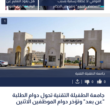
المومني: لا عطلة رسمية بسبب
هل يعود التعليم عن بعد إ
"المنخفض الجوي" وتفويض الحكام
الواجهة؟ بلال المومني يج
الإداريين بحسم مصير دوام المدارس
البلد".. فيديو
1
جامعة الطفيلة التقنية
0
0
جامعة الطفيلة التقنية تحول دوام الطلبة
"عن بعد" وتؤخر دوام الموظفين الاثنين