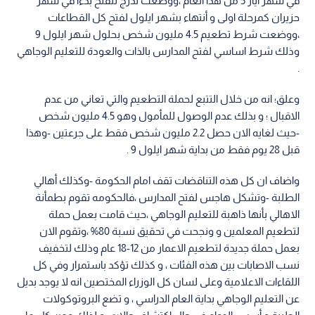
في شهر أيار 5 من هذا العام ،ووضعت تدرج للفتح بدءا في شهر
حزيران كمرحلة اولى و أنتهاء بشهر ايلول لفتح كل القطاعات
،ووضعت شرط تطعيم 4.5 مليون شخص بحلول شهر ايلول 9
وذلك شرط اساسي لفتح المدارس بالذات والعودة للتعليم الوجاهي
.
وعلق؛ انه من خلال التتبع لحملة التطعيم والتي تعاني من عدم
الاقبال ؛ و بذلك عدم الوصول للمأمول وهو 4.5 مليون شخص
-حيث لغايه الان حصل 2.2 مليون شخص فقط على جرعتين -وهذا
قبل 28 يوم فقط من بداية شهر ايلول 9 .
واضاف ان كل هذه التناقضات تقف امام الحكومة -وكذلك أهالي
الطلبة -وتشكل هاجس لفتح المدارس ،فالحكومه تقوم بطمأنة
الاهالي بأنها ذاهبة للتعليم الوجاهي ،حيث قامت بعمل حملة
لتطعيم المعلمين و ونجحت في تحقيق نسبة 80% ،وتقوم الان
بعمل حملة جديدة لتطعيم الاعمار من 12-18 عام وذلك لتخفيف
نسب الاصابات بين هذه الفئات ، و كذلك تؤكد باستمرار وفي كل
اللقاءات الاعلامية وعلى لسان كل الوزراء المختصين انه لا يوجد بديل
عن التعليم الوجاهي بداية العام الدراسي ، و تضع البروتوكولات