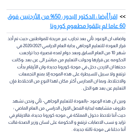
اقرأ أيضا : الدكتور البدور: 50% من الأردنيين فوق
60 عاما لم يتلقوا مطعوم كورونا
واضاف ان الوعود تأتي بعد تجارب غير مريحة للمواطنين ؛حيث تم أخذ
قرار العودة للتعليم الوجاهي بداية العام الدراسي 2020/2021 في
شهر 10 من العام السابق وبعد دوام لمده قصيرة جدا تراجعت
الحكومه عن قرارها وحولت التعليم من مباشر الى عن بعد ،وكانت
حجتها ان الاردن دخل في موجة كورونا جديدة وان الأرقام بدأت
ترتفع ولا سبيل للسيطرة على هذه الموجه إلا بمنع التجمعات
والاختلاط، وبما ان المدارس أكثر مكان لهذا النوع من الاختلاط فإن
التعليم عن بعد هو الحل .
وبين ان هذه الوعود -بالعودة للتعليم الوجاهي- تأتي ونحن نشهد
ظروف متشابهه لبداية الفصل الاول الدراسي من العام الماضي ؛
حيث أننا نلاحظ دخول المملكة في موجه كورونا جديدة، فالارقام في
تزايد و نسب الاصابات ترتفع و الحكومة على لسان وزير الصحة قالت
أننا دخلنا في موجة ثالثة جديدة .