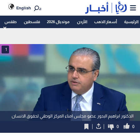
English
الرئيسية
أسعار الذهب
الأردن
مونديال 2026
فلسطين
طقس
1
الدكتور ابراهيم البدور عضو مجلس امناء المركز الوطني لحقوق الانسان
0
0