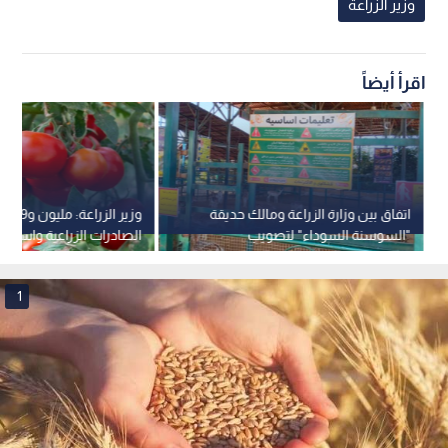
وزير الزراعة
اقرأ أيضاً
اتفاق بين وزارة الزراعة ومالك حديقة
وزير ال
"السوسنة السوداء" لتصويب
الصادرات الزراعية واستفادة 500 مز
المخالفات تمهيدا لفتحها
1