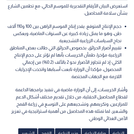
استعرض البيان الأرقام التقديرية للموسم الحالي، مع تطمين الشارع
بشأن سلامة المحاصيل:
حجم الإنتاج المتوقع: يقدر إنتاج الموسم الراهن بين 100 و110 آلاف
طن، وهو ما يمثل زيادة كبيرة عن السنوات الماضية، ويعكس
نجاح السياسات الزراعية التشجيعية.
تقييم أضرار الحرائق: بخصوص الحرائق التي طالت بعض المناطق
الزراعية مؤخرا، طمأن الخريسات بأنها لم تؤثر على حجم الإنتاج
الكلي؛ إذ لم تتجاوز الأضرار نحو 2 بالألف (0.2%) من إجمالي
المحصول، مؤكدا أن الوزارة تابعت أسبابها واتخذت الإجراءات
اللازمة مع الجهات المختصة.
وأشار الخريسات، إلى أن الوزارة ماضية في تنفيذ برامجها الداعمة
لقطاع المحاصيل الحقلية، من خلال تقديم مختلف أشكال الدعم
للمزارعين، وتكريمهم، وتشجيعهم على التوسع في زراعة القمح
والشعير، لما تمثله هذه المحاصيل من أهمية استراتيجية في تعزيز
الأمن الغذائي الوطني.
الزراعة
وزارة الزراعة
وزير الزراعة
القمح
الشعير