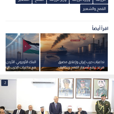
القمح والشعير
اقرأ أيضاً
تداعيات حرب إيران وإغلاق مضيق
البنك الأوروبي: الأردن نج
هرمز ترفع أسعار القمح وتكاليف
مع تداعيات الحرب الإقليم
الطاقة عالميا
ينمو بنسبة 2.6% العام الحالي
2