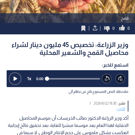
قمح
0
0
وزير الزراعة: تخصيص 45 مليون دينار لشراء
محاصيل القمح والشعير المحلية
استمع للخبر:
1
x
0:00
ملاحظة: النص المسموع ناتج عن نظام آلي
نشر :
16:38 2026/6/22
|
الأردن
أكد وزير الزراعة الدكتور صائب الخريسات أن موسم المحاصيل
الحقلية لهذا العام يعد موسما مبشرا للغاية، بعد تحقيق نتائج إيجابية
انعكست بشكل ملموس على حجم الإنتاج الوطني، لا سيما في