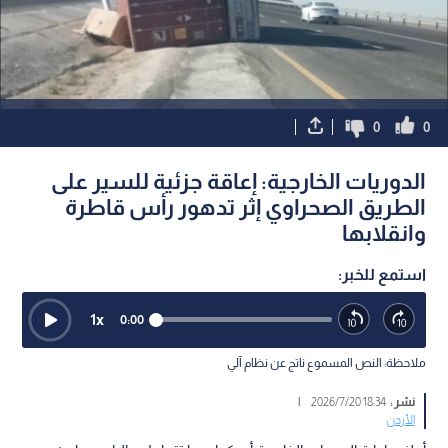
0
0
الدوريات الخارجية: إعاقة جزئية للسير على
الطريق الصحراوي إثر تدهور رأس قاطرة
وانقلابها
استمع للخبر:
1
x
0:00
ملاحظة: النص المسموع ناتج عن نظام آلي
نشر :
18:34 2026/7/20
|
الأردن