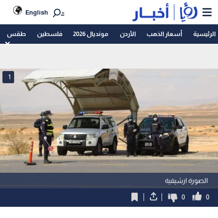
English
الرئيسية
أسعار الذهب
الأردن
مونديال 2026
فلسطين
طقس
1
الصورة ارشيفية
0
0