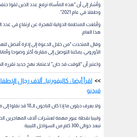
وطفلا في عام 2021".
وأبلغت المنظمة الدولية للهجرة عن ارتفاع في عدد
هذا العام.
وقال المتحدث "من خلال الدعوة إلى إدارة أفضل للهج
الأوروبي، يمكننا التوصل إلى مقاربة أكثر وضوحا وأمانا 
واعتبر أن "الوقت قد حان" لاعتماد نهج جديد تقرره ال
اقرأ أيضا : كاليفورنيا.. آلاف رجال ال
فيديو
ولا يعرف ديلون ما إذا كان الناجون الـ18 قد نقلوا إلى مراكز إيواء في ليبيا، حيث يتم احتجاز المهاجرين العائدين.
وليبيا نقطة عبور مهمة لعشرات آلاف المهاجرين الذين
تبعد حوالى 300 كلم من السواحل الليبية.