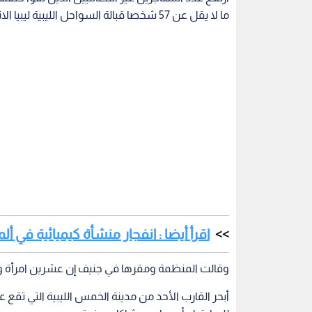
ما لا يقل عن 57 شخصا قبالة السواحل الليبية ليبيا الاثنين، وفق ما أعلنت المنظمة الدولية للهجرة الثلاثاء.
اقرأ أيضا : انفجار منشأة كيميائية في أل
وقالت المنظمة ومقرها في جنيف إن عشرين امرأة و