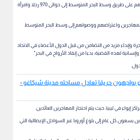
وأشار إلى أن "هذه المأساة ترفع عدد الذين لقوا حتفهم على طريق وسط البحر المتوسط إلى حوالى 970 رجلا وامرأة
 المهاجرين واعتراضهم ووصولهم إلى وسط البحر المتوسط
رة وإبداء مزيد من التضامن من قبل الدول الأعضاء في الاتحاد
وإنسانية لهذه القضية، بدءا من إنقاذ الأرواح في البحر".
دول.
إطفاء يواجهون حريقا تعادل مساحته مدينة شيكاغو -
 يسعون كل عام إلى بلوغ أوروبا عبر السواحل الإيطالية التي