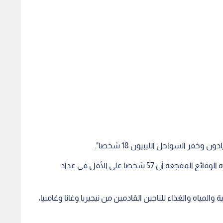
خفر السواحل الليبيون 18 شخصا".
وأضاف "أخبر الناجون فرقنا التي تستجيب بانتظام لهذه الوقائع المفجعة أن 57 شخصا على الأقل في عداد
لمياه والغذاء للناجين القادمين من نيجيريا وغانا وغامبيا،