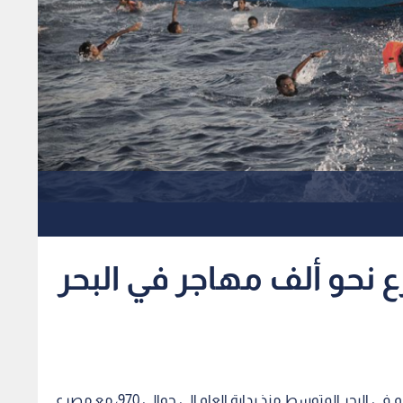
ع نحو ألف مهاجر في البحر
ارتفع عدد المهاجرين غير النظاميين الذين لقوا حتفهم في البحر المتوسط منذ بداية العام إلى حوالي 970، مع مصرع