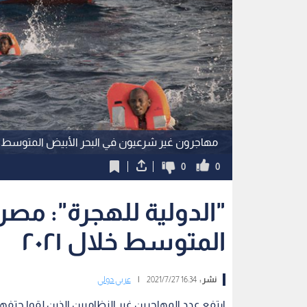
مهاجرون غير شرعيون في البحر الأبيض المتوسط
0
0
"الدولية للهجرة": مصر
المتوسط خلال ٢٠٢١
نشر :
16:34 2021/7/27
|
عربي دولي