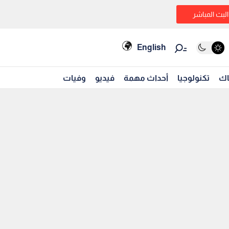
البث المباشر
English
اك
تكنولوجيا
أحداث مهمة
فيديو
وفيات