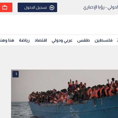
ولي - رؤيا الإخباري
تسجيل الدخول
فلسطين
طقس
عربي ودولي
اقتصاد
رياضة
هنا وهن
1