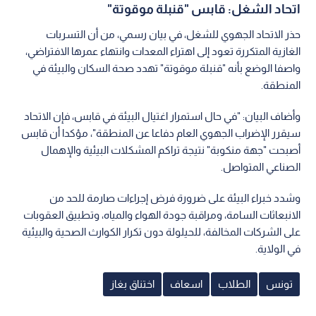
اتحاد الشغل: قابس "قنبلة موقوتة"
حذر الاتحاد الجهوي للشغل، في بيان رسمي، من أن التسربات
الغازية المتكررة تعود إلى اهتراء المعدات وانتهاء عمرها الافتراضي،
واصفا الوضع بأنه "قنبلة موقوتة" تهدد صحة السكان والبيئة في
المنطقة.
وأضاف البيان: "في حال استمرار اغتيال البيئة في قابس، فإن الاتحاد
سيقرر الإضراب الجهوي العام دفاعا عن المنطقة"، مؤكدا أن قابس
أصبحت "جهة منكوبة" نتيجة تراكم المشكلات البيئية والإهمال
الصناعي المتواصل.
وشدد خبراء البيئة على ضرورة فرض إجراءات صارمة للحد من
الانبعاثات السامة، ومراقبة جودة الهواء والمياه، وتطبيق العقوبات
على الشركات المخالفة، للحيلولة دون تكرار الكوارث الصحية والبيئية
في الولاية.
تونس
الطلاب
اسعاف
اختناق بغاز