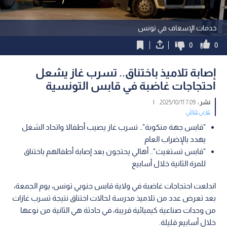
خدمات الإسعاف في تونس
0
0
إصابة تلاميذ باختناق.. تسرب غاز يشعل
احتجاجات غاضبة في قابس التونسية
نشر :
7:09 2025/10/11
|
عربي دولي
"قابس جهة منكوبة".. تسرب غاز يصيب أطفالا واتحاد الشغل
يهدد بالإضراب العام
"قابس تستغيث".. أهالي يحتجون بعد إصابة أطفالهم باختناق
للمرة الثانية خلال أسابيع
اندلعت احتجاجات غاضبة في ولاية قابس جنوبي تونس، يوم الجمعة،
بعد تعرض عدد من تلاميذ مدرسة لحالات اختناق نتيجة تسرب غازات
من وحدات صناعية كيميائية قريبة، في حادثة هي الثانية من نوعها
خلال أسابيع قليلة.