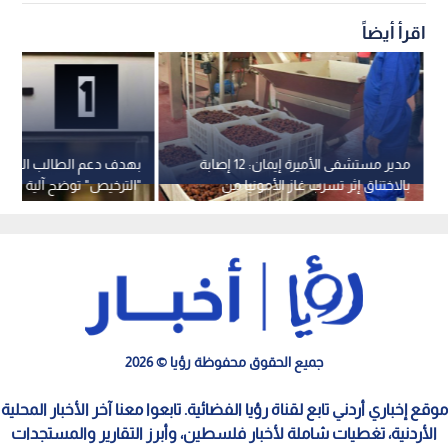
اقرأ أيضاً
مدير مستشفى الأميرة إيمان: 12 إصابة
بهدف دعم الطالب الجامع
بالاختناق إثر تسرب غاز الأمونيا من
"الترخيص" توضح آلية الت
مشغل للتمور في الأغوار الجنوبية
الإلكتروني للمشاركة بمزاد
جميع الحقوق محفوظة رؤيا © 2026
موقع إخباري أردني تابع لقناة رؤيا الفضائية. تابعوا معنا آخر الأخبار المحلية
الأردنية، تغطيات شاملة لأخبار فلسطين، وأبرز التقارير والمستجدات