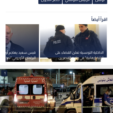
اقرأ أيضاً
الداخلية التونسية تعلن القضاء على
قيس سعيد يهاجم أوروبا.. 
"خلية إرهابية" في ولاية القصرين
البرلمان الأوروبي "تدخل 
الشؤون التونسية
1