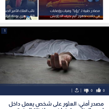
مصادر طبية لـ "رؤيا": وفيات وإصابات
نائب الملك الأمير الحسين 
في حادث تدهور أليم بجرف الدراويش
الثاني يعزي بوفاة الرائد ا
المتقاعد سميح جنكات
1
0
0
مصدر أمني: العثور على شخص يعمل داخل