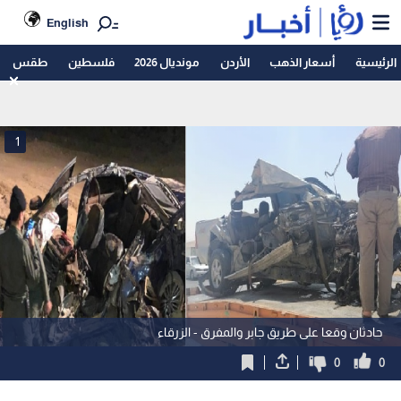
English
الرئيسية
أسعار الذهب
الأردن
مونديال 2026
فلسطين
طقس
1
حادثان وقعا على طريق جابر والمفرق - الزرقاء
0
0