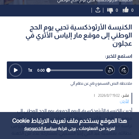
0
0
الكنيسة الأرثوذكسية تحيي يوم الحج
الوطني إلى موقع مار إلياس الأثري في
عجلون
استمع للخبر:
1
x
0:00
ملاحظة: النص المسموع ناتج عن نظام آلي
نشر :
19:02 2026/8/7
|
الأردن
أحيت الكنيسة الأرثوذكسية، اليوم الجمعة، يوم الحج الوطني إلى
موقع مار إلياس الأثري في محافظة عجلون، بإقامة قداس إلهي
هذا الموقع يستخدم ملف تعريف الارتباط Cookie
ترأسه مطران الأردن للروم الأرثوذكس، المطران خريستوفوروس
لمزيد من المعلومات ، يرجى قراءة
سياسة الخصوصية
عطالله، بمناسبة عيد النبي إيليا التسبيتي، بمشاركة عدد من الكهنة