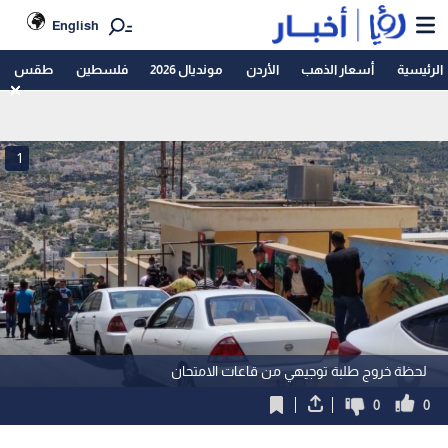
English
الرئيسية
أسعار الذهب
الأردن
مونديال 2026
فلسطين
طقس
1
لحظة خروج طلبة توجيهي من قاعات الامتحان
0
0