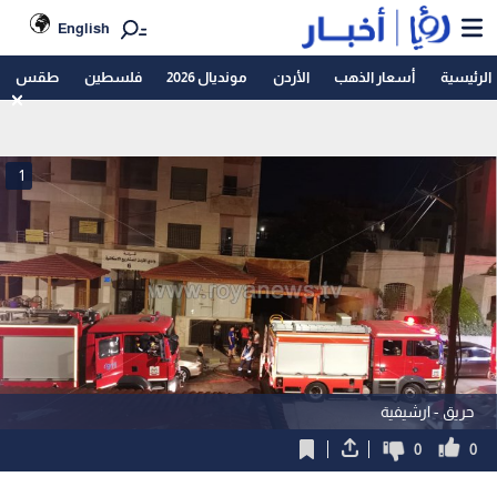
English
الرئيسية
أسعار الذهب
الأردن
مونديال 2026
فلسطين
طقس
1
حريق - ارشيفية
0
0