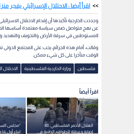
اقرأ أيضا : الاحتلال الإسرائيلي يفجر م
وجددت الخارجية تأكيدها أن إقدام الاحتلال الاسرائيلي
عن نهج متواصل ضمن سياسة معتمدة أساسها الاحتل
المستوطنين في سرقة الأرض والتخويف والتهديد وا
وقالت، أمام هذه الجرائم، يجب على المجتمع الدولي
الوقت متأخرا على كل شيء ممكن.
فلسطين
وزارة الخارجية الفلسطينية
الاحتلال ا
اقرأ أيضاً
نشر قوات
الهلال الأحمر الفلسطيني: 48
"مجلس السلا
ن القوة
إصابة وعرقلة للطواقم الطبية في
لبناء أول ق