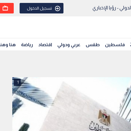
ولي - رؤيا الإخباري
تسجيل الدخول
فلسطين
طقس
عربي ودولي
اقتصاد
رياضة
هنا وهن
1