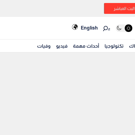
البث المباشر
English
اك
تكنولوجيا
أحداث مهمة
فيديو
وفيات