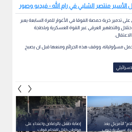
نزل الأسير منتصر الشلبي في رام الله - فيديو وصور
 على تدمير خربة حمصة الفوقا في الأغوار للمرة السابعة يعبر
ال والتطهير العرقي عبر القوة العسكرية وبلطجة
لاعتقال.
 تحمل مسؤولياته، ووقف هذه الجرائم ومنعها قبل ان يصبح
لاسرائيلي
م" الأمريكي يعد
إصابة طفل بالرصاص واعتداء على
"تماس
اعدة عسكرية جنوب
مواطن خلال اقتحام قوات
"إسرائي