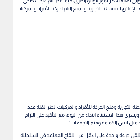
ة التجارية ومنع الحركة للأفراد والمركبات، نظرا لقلة عدد
ي هذا الاستثناء ابتداء من اليوم، مع التأكيد على التزام
 مثل لبس الكمامة ومنع التجمعات".
قى جرعة واحدة على الأقل من اللقاح المعتمد في السلطنة
مواطنين والمقيمين في السلطنة، ولمن تلقى جرعتي اللقاح المعتمد
ية تشق طريقها نحو صحاري الخليج - فيديو
دمين منها دخول أراضي السلطنة، وتضاف إلى القائمة القادمون
س، وليبيا، والأرجنتين، وكولومبيا، وبروناي دار السلام،
والقادمون من أية دولة أخرى إن كانوا قد مروا بأي من هذه الدول خلال الـ14 يوما السابقة لطلب الدخول إلى
لدول المذكورة خلال هذه الفترة.