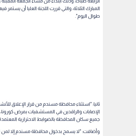
ثانيا: "استثناء محافظة مسندم من قرار الإغلاق للأنشط
الإصابات والراقدين في المستشفيات بمرض كورونا، ويسر
جميع سكان المحافظة بالضوابط الاحترازية المعتمدة
وأضافت: "لا يسمح بدخول محافظة مسندم إلا لمن تل
ممن هم في عمر 18 عاما فما فوق من ال
بالنسبة للقادمين من خارج السلطنة".
اقرأ أيضا : شبكة سكك الحديد الإمارات
ثالثا: "رفع مصر من قائمة الدول التي يحظر على القا
من كل من سنغافورة، وإندونيسيا، والعراق، وإيران، وتون
السلطنة".
وحثت اللجنة العليا مواطني السلطنة على عدم زيارة ا