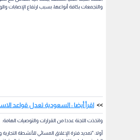
والتجمعات بكافة أنواعها، بسبب ارتفاع الإصابات وال
اقرأ أيضا : السعودية تعدل قواعد الاست
واتخذت اللجنة عددا من القرارات والتوصيات الهامة:
أولا: "تمديد فترة الإغلاق المسائي للأنشطة التجارية
الرابعة صباحا، وذلك ابتداء من مساء الجمعة المقبلة و
المبارك الثلاثة، والتي قررت اللجنة العليا أن يستمر فيه
طوال اليوم".