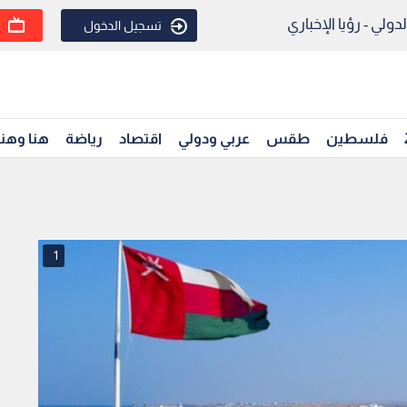
ولي - رؤيا الإخباري
تسجيل الدخول
فلسطين
طقس
عربي ودولي
اقتصاد
رياضة
هنا وهن
1