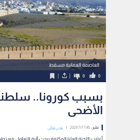
العاصمة العمانية مسقط
0
0
بسبب كورونا.. سلطنة
الأضحى
نشر :
7:45 2021/7/7
|
عربي دولي
أعلنت اللجنة العليا المكلفة ببحث آلية التعامل مع 