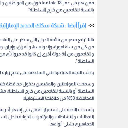
وسمحت للمواطنين والمقيمين بدخول محافظة ظفار ل
السلطنة أو بالنسبة للقادمين من خارج السلطنة، م
المحافظة 50% من طاقتها الاستيعابية.
وشددت اللجنة على استمرار العمل حتى إشعار آخر بقرا
الفعاليات والنشاطات والمؤتمرات الدولية داخل السل
الجماهيري بشتى أنواعها.
سلطنة عمان
فيروس كورونا
عيد الأضحى
ال
اقرأ أيضاً
مع سلطنة عمان
فاوتشي يتذرع بـ "التعديل
طهران تستب
هرمز مستمرة
الخامس" خلال جلسة مشحونة
بشأن الإدارة