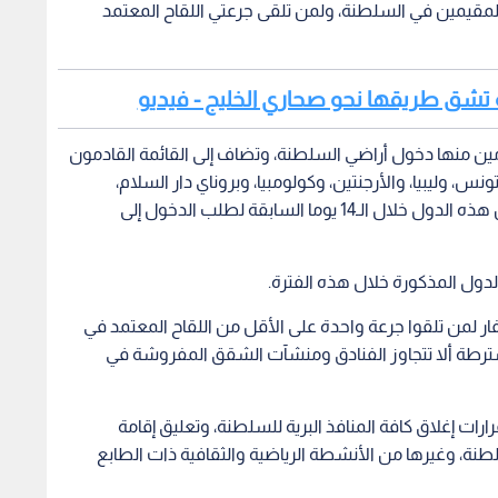
من تلقوا جرعة واحدة على الأقل من اللقاح المعتمد في
شترطة ألا تتجاوز الفنادق ومنشآت الشقق المفروشة في
رات إغلاق كافة المنافذ البرية للسلطنة، وتعليق إقامة
طنة، وغيرها من الأنشطة الرياضية والثقافية ذات الطابع
عالم في مواجهة كورونا
جائحة كورونا
عد مقترح عمان
مسؤول أمريكي: إيران تبالغ
"سي إ
 المشتركة لمضيق
بمطالبها بشأن هرمز.. والاتفاق
مقترح 