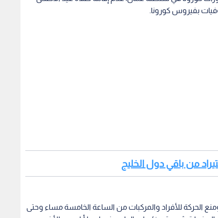
وفيات بفيروس كورونا.
يراد من باقي دول الخليج
 ومنع الحركة للأفراد والمركبات من الساعة الخامسة مساء وحتى
إلى نهاية شهر تموز/يوليو الجاري، فيما عدا أيام عيد الأضحى
ا الإغلاق للأنشطة التجارية والمنع التام لحركة الأفراد والمركبات