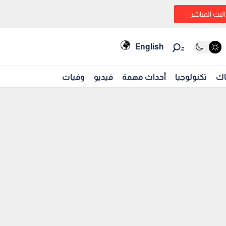
البث المباشر
English
اك
تكنولوجيا
أحداث مهمة
فيديو
وفيات