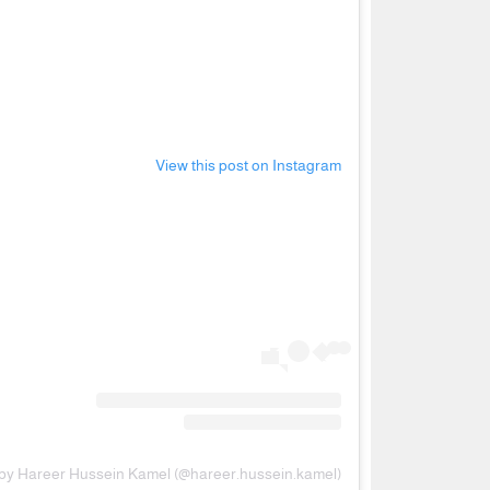
 by Hareer Hussein Kamel (@hareer.hussein.kamel)
ويشار إلى أن حرير حسين ك
حياتها وعائلتها، وخاصة جدها صدام حسين الرئيس الع
صدام".
اقرأ أيضا : ديانا هشام: أنا مش مخ
فارس أحلام ديانا؟ - فيديو
وتظهر حرير حسين كامل بين الفينة والأخرى على مواقع
خاصة مع امتلاكها رصيدا من الأعمال الكتابية بما يخ