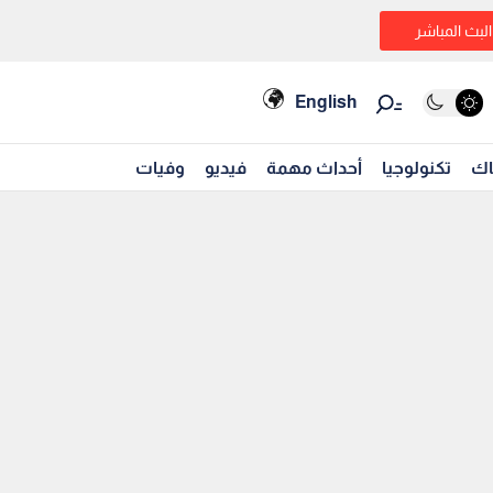
البث المباشر
English
اك
تكنولوجيا
أحداث مهمة
فيديو
وفيات