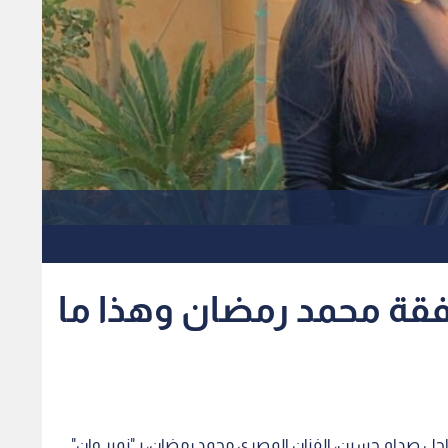
قة محمد رمضان وهذا ما
حل صدام حسين، الفنان المصري محمد رمضان، بـ"نمبر وان".