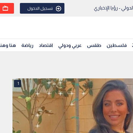
ولي - رؤيا الإخباري
تسجيل الدخول
فلسطين
طقس
عربي ودولي
اقتصاد
رياضة
هنا وهن
1