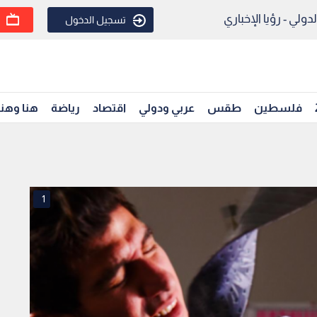
ولي - رؤيا الإخباري
تسجيل الدخول
فلسطين
طقس
عربي ودولي
اقتصاد
رياضة
هنا وهن
1