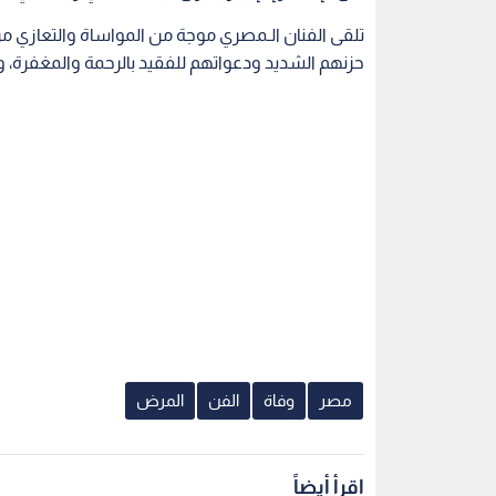
تلقى الفنان الـمصري موجة من المواساة والتعازي من
حزنهم الشديد ودعواتهم للفقيد بالرحمة والمغفرة، ول
مصر
وفاة
الفن
المرض
اقرأ أيضاً