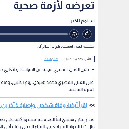
تعرضه لأزمة صحية
استمع للخبر:
ملاحظة: النص المسموع ناتج عن نظام آلي
نشر :
3:33 2026/8/4
|
هنا وهناك
تلقى الفنان الـمصري موجة من المواساة والتعازي م
أعلن الفنان المصري محمد هنيدي، يوم الاثنين، وفا
الفترة الماضية.
اقرأ أيضا: وفاة شخص وإصابة 5 آخرين في حادث انفجار أسطوانة غاز بدبي
وجاء إعلان هنيدي لنبأ الوفاة عبر منشور كتبه على
قال: "إنا لله وإنا إليه راجعون، البقاء لله في وفاة أخي 