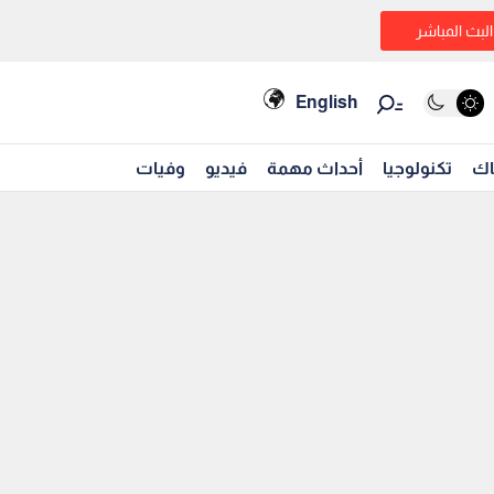
البث المباشر
English
اك
تكنولوجيا
أحداث مهمة
فيديو
وفيات