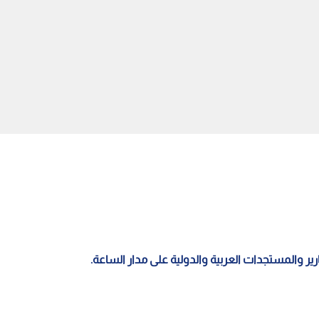
يقدم واجب العزاء بوفاة
انتحل صفة قاض واستأجر قاعة
 المظلي المتقاعد سميح
محكمة جريمة غير مسبوقة تثير
الجدل في مصر
قارير والمستجدات العربية والدولية على مدار الساعة.