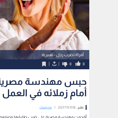
أمراة تضرب رجل - تعبيرية
0
0
حبس مهندسة مصرية 
أمام زملائه في العمل
نشر :
10:56 2021/7/6
|
هنا وهناك
أقدمت مهندسة مصرية على ضرب طليقها وصفعه على