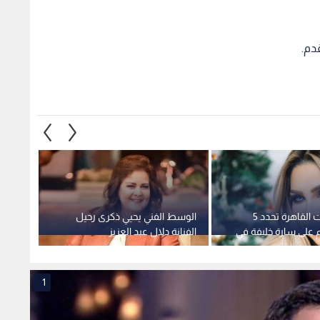
دم.
محكمة جنايات القاهرة تحدد 5
الوسط الفني يحيي ذكرى رحيل
الوشاح
 على سارة خليفة في
الفنانة دلال عبد العزيز
المحاك
رات وهتك العرض
"القاض
1