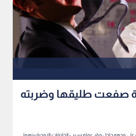
صفعت طليقها وضربته
 وجهه داخل مقر عمله بسبب الخلافات الزوجية بينهما.