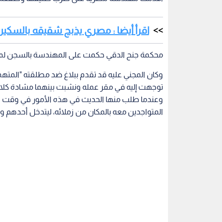
اقرأ أيضا : مصري يذبح شقيقه بالسكين
محكمة جنح الدقي حكمت على المهندسة بالسجن لمدة شهر وكفالة 5000
وكان المجني عليه قد تقدم ببلاغ ضد مطلقته "المتهمة
توجهت إليه في مقر عمله ونشبت بينهما مشادة كلامي
وعندما طلب منها الحديث في هذه الأمور في وقت ل
المتواجدين معه بالمكان من زملائه، ليتدخل أحدهم و