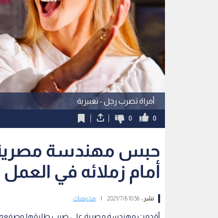
أمراة تضرب رجل - تعبيرية
0
0
حبس مهندسة مصرية 
أمام زملائه في العمل
نشر :
10:56 2021/7/6
|
هنا وهناك
أقدمت مهندسة مصرية على ضرب طليقها وصفعه على