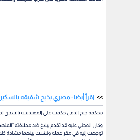
اقرأ أيضا : مصري يذبح شقيقه بالسكين
محكمة جنح الدقي حكمت على المهندسة بالسجن لمدة شهر وكفالة 5000
وكان المجني عليه قد تقدم ببلاغ ضد مطلقته "المتهمة
توجهت إليه في مقر عمله ونشبت بينهما مشادة كلامي