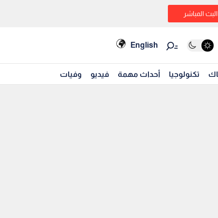
البث المباشر
English
اك
تكنولوجيا
أحداث مهمة
فيديو
وفيات