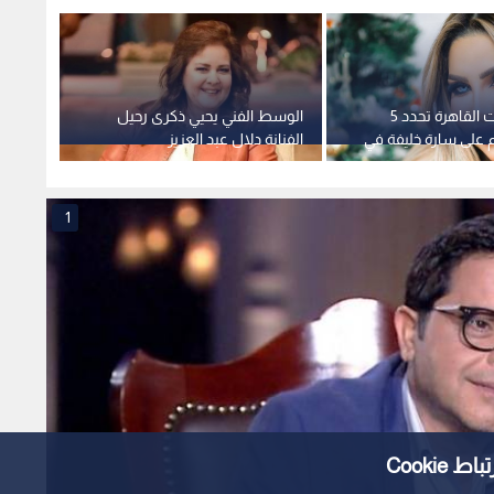
محكمة جنايات القاهرة تحدد 5
الوسط الفني يحيي ذكرى رحيل
الوشاح
 على سارة خليفة في
الفنانة دلال عبد العزيز
المحاك
رات وهتك العرض
"القاض
1
Cooki