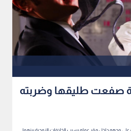
صفعت طليقها وضربته
 وجهه داخل مقر عمله بسبب الخلافات الزوجية بينهما.