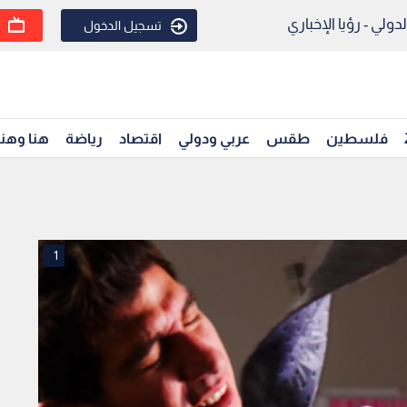
ولي - رؤيا الإخباري
تسجيل الدخول
فلسطين
طقس
عربي ودولي
اقتصاد
رياضة
هنا وهن
1