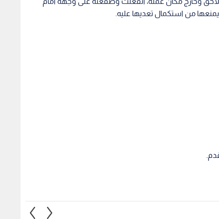
احق وخارج مكان عمله، انفعلت وصفعته على وجهه أمام
يمنعها من استكمال تعديها عليه.
دم.