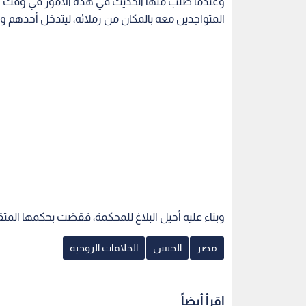
وعندما طلب منها الحديث في هذه الأمور في وقت ل
المتواجدين معه بالمكان من زملائه، ليتدخل أحدهم و
وبناء عليه أحيل البلاغ للمحكمة، فقضت بحكمها المتق
مصر
الحبس
الخلافات الزوجية
اقرأ أيضاً