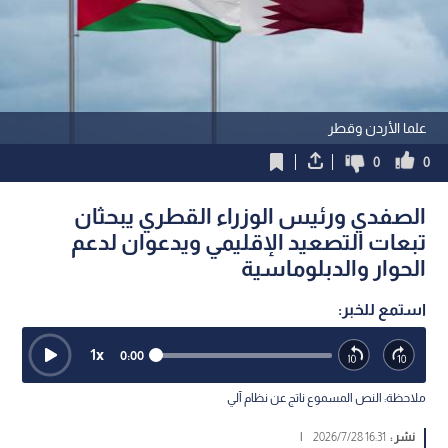
علما الأردن وقطر
0
0
الصفدي ورئيس الوزراء القطري يبحثان
تبعات التصعيد الإقليمي ويدعوان لدعم
الحوار والدبلوماسية
استمع للخبر:
1
x
0:00
ملاحظة: النص المسموع ناتج عن نظام آلي
نشر :
16:31 2026/7/28
|