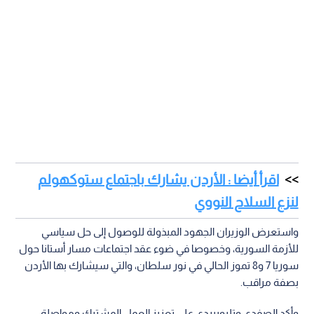
اقرأ أيضا : الأردن يشارك باجتماع ستوكهولم
لنزع السلاح النووي
واستعرض الوزيران الجهود المبذولة للوصول إلى حل سياسي
للأزمة السورية، وخصوصا في ضوء عقد اجتماعات مسار أستانا حول
سوريا 7 و8 تموز الحالي في نور سلطان، والتي سيشارك بها الأردن
بصفة مراقب.
وأكد الصفدي وتليوبيردي على تعزيز العمل المشترك ومواصلة