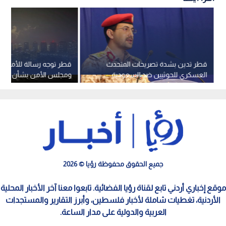
قطر تدين بشدة تصريحات المتحدث
قطر توجه رسالة للأمم ال
العسكري للحوثيين ضد السعودية
ومجلس الأمن بشأن الاس
والهجمات الصاروخية الإيرا
جميع الحقوق محفوظة رؤيا © 2026
موقع إخباري أردني تابع لقناة رؤيا الفضائية. تابعوا معنا آخر الأخبار المحلية
الأردنية، تغطيات شاملة لأخبار فلسطين، وأبرز التقارير والمستجدات
العربية والدولية على مدار الساعة.