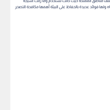
روعة بالصبار بـ 2500 دونم في مختلف مناطق المملكة حيث كانت تستخدم وما زالت أسيجة
ياه ولها فوائد عديدة بالحفاظ على البيئة أهمها مكافحة التصحر