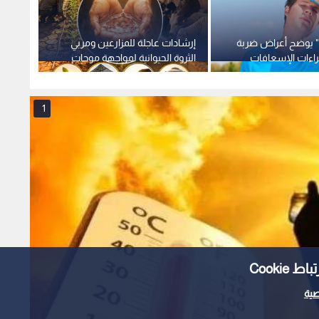
م" يوضح أعراض ضربة
إرشادات عاجلة للمزارعين ومربي
احذر ا
اءات الإسعافات
الثروة الحيوانية لمواجهة موجات
تحتاجه
الحر
الشديد
1
Cooki
ية