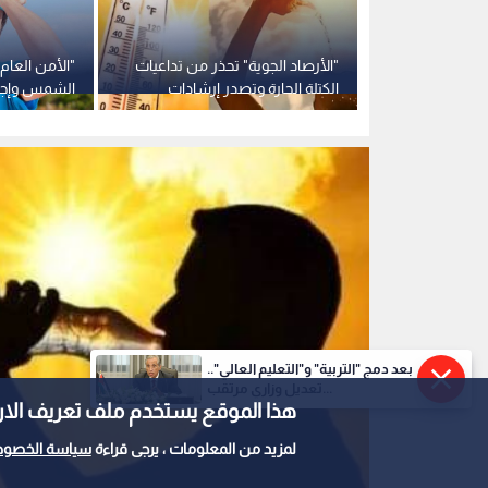
لى الالتزام
"الأرصاد الجوية" تحذر من تداعيات
"الأمن العا
المهنية خلال
الكتلة الحارة وتصدر إرشادات
الشمس وإجر
وقائية للمواطنين
الأولية
بعد دمج "التربية" و"التعليم العالي"..
تعديل وزاري مرتقب...
هذا الموقع يستخدم ملف تعريف الارتباط e
لمزيد من المعلومات ، يرجى قراءة
سياسة الخصوص