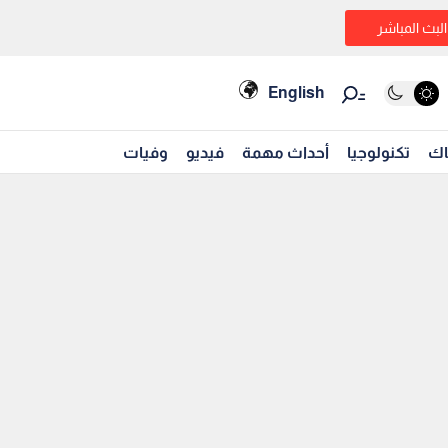
البث المباشر
English
اك
تكنولوجيا
أحداث مهمة
فيديو
وفيات