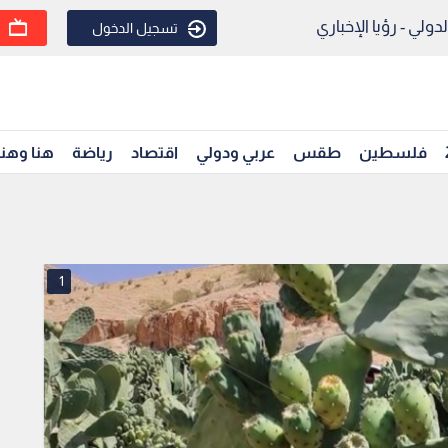
ولي - رؤيا الإخباري
تسجيل الدخول
فلسطين
طقس
عربي ودولي
اقتصاد
رياضة
هنا وهن
1