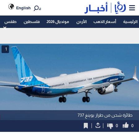
English
الرئيسية
أسعار الذهب
الأردن
مونديال 2026
فلسطين
طقس
1
طائرة شحن من طراز بوينغ 737
0
0