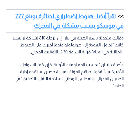
اقرأ أيضا : هبوط اضطراري لطائرة بوينغ 777
في موسكو بسبب مشكلة في المحرك
وقالت متحدثة باسم الهيئة في بيان إن الرحلة 810 لشركة ترانسير
كانت "تحاول العودة إلى هونولولو عندما أجبرت على الهبوط
بالطائرة في المياه" قرابة الساعة 2,30 بالتوقيت المحلي.
وأضاف البيان "بحسب المعلومات الأولية، فإن خفر السواحل
الأميركيين أنقذوا الطاقم المؤلف من شخصين. ستقوم إدارة
الطيران الفدرالي والمجلس الوطني لسلامة النقل بالتحقيق" في
الحادث.