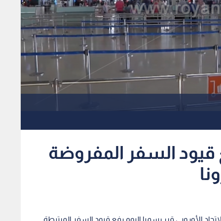
فع قيود السفر المفروضة
نا
حاد الأوروبي قرر رسميا اليوم رفع قيود السفر المرتبطة