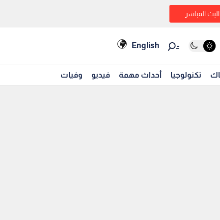
البث المباشر
English
اك
تكنولوجيا
أحداث مهمة
فيديو
وفيات