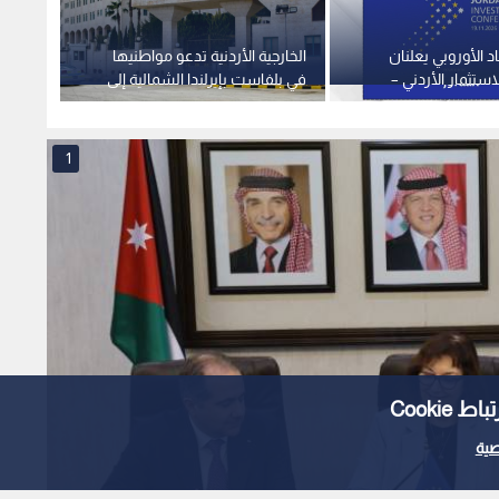
اد الأوروبي يعلنان
الخارجية الأردنية تدعو مواطنيها
الصفدي
ستثمار الأردني –
في بلفاست بإيرلندا الشمالية إلى
للاتحا
تشرين الثاني
الحذر وتجنب المظاهرات
كايسا 
والتجمعات
1
Cooki
ية