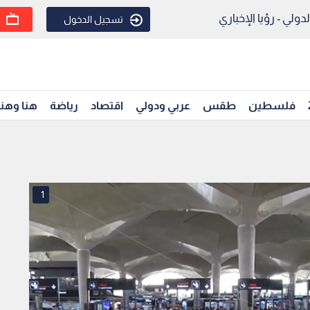
ولي - رؤيا الإخباري
تسجيل الدخول
فلسطين
طقس
عربي ودولي
اقتصاد
رياضة
هنا وهن
1