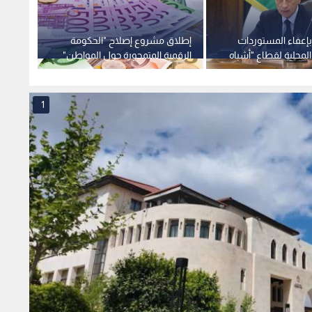
بإعفاء المستوردات
إطلاق مشروع إصلاح "الحكومة
"الاقت
لمحلية لقطاع "أشباه
الرقمية المتمحورة حول المواطن"
توقف 
ن ضريبة المبيعات
بدعم من الحكومة الإيطالية بقيمة
"سند" 
ركية
50 مليون يورو
1