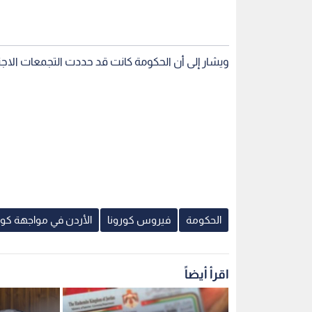
ويشار إلى أن الحكومة كانت قد حددت التجمعات الاجتماعية بـ20 شخصا منذ بدء الجائحة ف
الحكومة
فيروس كورونا
الأردن في مواجهة كور
اقرأ أيضاً