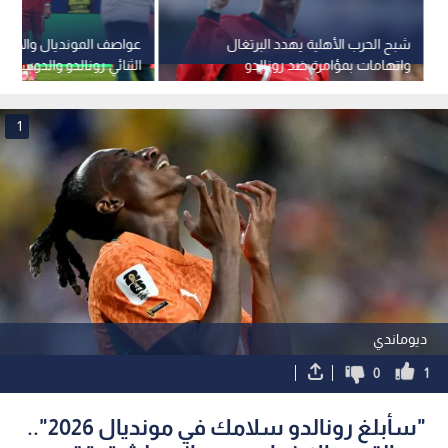
شبح الحرب الأهلية يهدد البرتغال
عواصف المونديال والانتق
واتهامات بمؤامرة ضد رونالدو
الثنائي رونالدو والدوسري
1
ديوماندي
0
1
"سأبلغ رونالدو سلامك في مونديال 2026"..