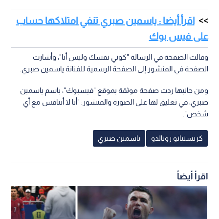
اقرأ أيضا : ياسمين صبري تنفي امتلاكها حساب
على فيس بوك
وقالت الصفحة في الرسالة "كوني نفسك وليس أنا"، وأشارت
الصفحة في المنشور إلى الصفحة الرسمية للفنانة ياسمين صبري.
ومن جانبها ردت صفحة موثقة بموقع "فيسبوك"، باسم ياسمين
صبري، في تعليق لها على الصورة والمنشور: "أنا لا أتنافس مع أي
شخص".
كريستيانو رونالدو
ياسمين صبري
اقرأ أيضاً